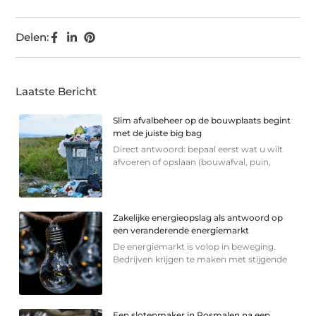
Delen:
Laatste Bericht
Slim afvalbeheer op de bouwplaats begint
met de juiste big bag
Direct antwoord: bepaal eerst wat u wilt
afvoeren of opslaan (bouwafval, puin,
Zakelijke energieopslag als antwoord op
een veranderende energiemarkt
De energiemarkt is volop in beweging.
Bedrijven krijgen te maken met stijgende
Een slotenmaker in Rosmalen na een