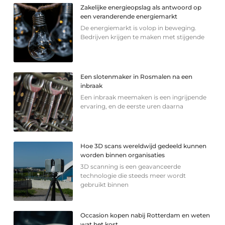
Zakelijke energieopslag als antwoord op
een veranderende energiemarkt
De energiemarkt is volop in beweging.
Bedrijven krijgen te maken met stijgende
Een slotenmaker in Rosmalen na een
inbraak
Een inbraak meemaken is een ingrijpende
ervaring, en de eerste uren daarna
Hoe 3D scans wereldwijd gedeeld kunnen
worden binnen organisaties
3D scanning is een geavanceerde
technologie die steeds meer wordt
gebruikt binnen
Occasion kopen nabij Rotterdam en weten
wat het kost