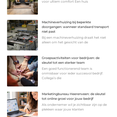
voor ultiem comfort Een huis
Machineverhuizing bij beperkte
doorgangen: wanneer standaard transport
niet past
Bij een machineverhuizing draait het niet
alleen om het gewicht van de
Groepsactiviteiten voor bedrijven: de
sleutel tot een sterker team
Een goed functionerend team is
onmisbaar voor ieder succesvol bedrijf.
Collega’s die
Marketingbureau Heerenveen: de sleutel
tot online groei voor jouw bedrijf
Als ondernemer wil je zichtbaar zijn op de
plekken waar jouw klanten