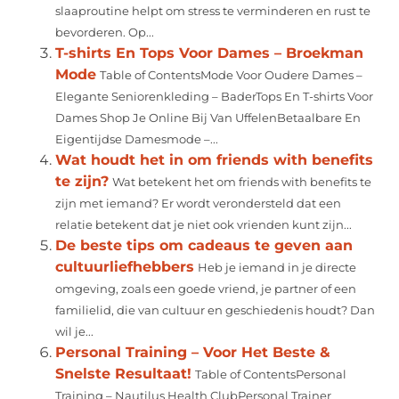
slaaproutine helpt om stress te verminderen en rust te
bevorderen. Op...
T-shirts En Tops Voor Dames – Broekman
Mode
Table of ContentsMode Voor Oudere Dames –
Elegante Seniorenkleding – BaderTops En T-shirts Voor
Dames Shop Je Online Bij Van UffelenBetaalbare En
Eigentijdse Damesmode –...
Wat houdt het in om friends with benefits
te zijn?
Wat betekent het om friends with benefits te
zijn met iemand? Er wordt verondersteld dat een
relatie betekent dat je niet ook vrienden kunt zijn...
De beste tips om cadeaus te geven aan
cultuurliefhebbers
Heb je iemand in je directe
omgeving, zoals een goede vriend, je partner of een
familielid, die van cultuur en geschiedenis houdt? Dan
wil je...
Personal Training – Voor Het Beste &
Snelste Resultaat!
Table of ContentsPersonal
Training – Nautilus Health ClubPersonal Trainer