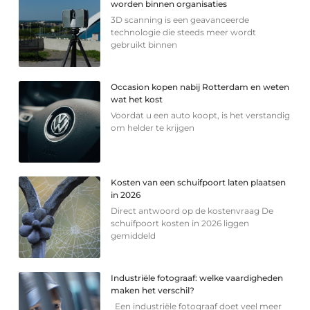
worden binnen organisaties
3D scanning is een geavanceerde
technologie die steeds meer wordt
gebruikt binnen
Occasion kopen nabij Rotterdam en weten
wat het kost
Voordat u een auto koopt, is het verstandig
om helder te krijgen
Kosten van een schuifpoort laten plaatsen
in 2026
Direct antwoord op de kostenvraag De
schuifpoort kosten in 2026 liggen
gemiddeld
Industriële fotograaf: welke vaardigheden
maken het verschil?
Een industriële fotograaf doet veel meer