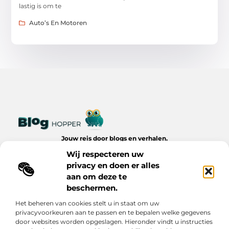
lastig is om te
Auto’s En Motoren
Jouw reis door blogs en verhalen.
Ontdek een wereld van inspiratie, tips en inzichten uit het
Wij respecteren uw
dagelijks leven op Bloghopper.nl.
privacy en doen er alles
aan om deze te
Bericht categorie
beschermen.
Het beheren van cookies stelt u in staat om uw
privacyvoorkeuren aan te passen en te bepalen welke gegevens
Onze informatie
door websites worden opgeslagen. Hieronder vindt u instructies