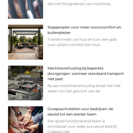
dan het fotograferen van machines,
Stappenplan voor meer wooncomfort en
buitenplezier
Transformeer uw huis en tuin: een gids
voor ultiem comfort Een huis
Machineverhuizing bij beperkte
doorgangen: wanneer standaard transport
niet past
Bij een machineverhuizing draait het niet
alleen om het gewicht van de
Groepsactiviteiten voor bedrijven: de
sleutel tot een sterker team
Een goed functionerend team is
onmisbaar voor ieder succesvol bedrijf.
Collega’s die