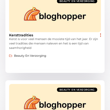
BEAUTY EN VERZORGING
Kersttradities
Kerst is voor veel mensen de mooiste tijd van het jaar. Er zijn
veel tradities die mensen naleven en het is een tijd van
saamhorigheid
Beauty En Verzorging
BEAUTY EN VERZORGING