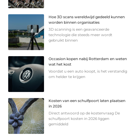
Hoe 3D scans wereldwijd gedeeld kunnen
worden binnen organisaties
3D scanning is een geavanceerde
technologie die steeds meer wordt
gebruikt binnen
Occasion kopen nabij Rotterdam en weten
wat het kost
Voordat u een auto koopt, is het verstandig
om helder te krijgen
Kosten van een schuifpoort laten plaatsen
in 2026
Direct antwoord op de kostenvraag De
schuifpoort kosten in 2026 liggen
gemiddeld