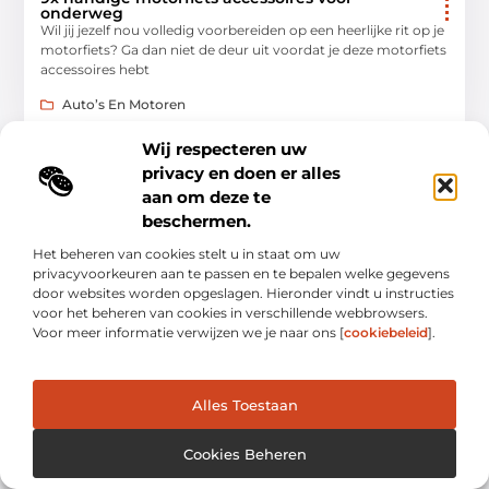
onderweg
Wil jij jezelf nou volledig voorbereiden op een heerlijke rit op je
motorfiets? Ga dan niet de deur uit voordat je deze motorfiets
accessoires hebt
Auto’s En Motoren
Wij respecteren uw
privacy en doen er alles
aan om deze te
AUTO’S EN MOTOREN
beschermen.
Het beheren van cookies stelt u in staat om uw
privacyvoorkeuren aan te passen en te bepalen welke gegevens
door websites worden opgeslagen. Hieronder vindt u instructies
voor het beheren van cookies in verschillende webbrowsers.
Voor meer informatie verwijzen we je naar ons [
cookiebeleid
].
Snel jouw auto of mobilhome verkopen? Dat
doe je zo!
In het leven is het een kwestie van komen en gaan. Je hebt
Alles Toestaan
bijvoorbeeld jaren geleden een nieuwe auto gekocht, maar
daar ben je mogelijk
Cookies Beheren
Auto’s En Motoren