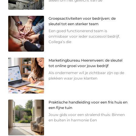
alleen om het gewicht van de
Groepsactiviteiten voor bedrijven: de
sleutel tot een sterker team
Een goed functionerend team is
onmisbaar voor ieder succesvol bedrijf.
Collega’s die
Marketingbureau Heerenveen: de sleutel
tot online groei voor jouw bedrijf
Als ondernemer wil je zichtbaar zijn op de
plekken waar jouw klanten
Praktische handleiding voor een fris huis en
een fijne tuin
Jouw gids voor een stralend thuis: Binnen
en buiten in harmonie Een