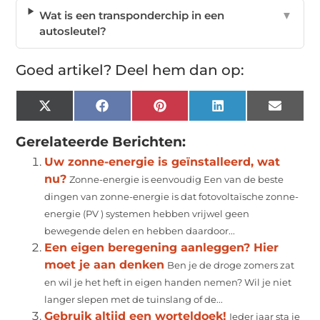
Wat is een transponderchip in een
▼
autosleutel?
Goed artikel? Deel hem dan op:
X
Facebook
Pinterest
LinkedIn
Email
(Twitter)
Gerelateerde Berichten:
Uw zonne-energie is geïnstalleerd, wat
nu?
Zonne-energie is eenvoudig Een van de beste
dingen van zonne-energie is dat fotovoltaïsche zonne-
energie (PV ) systemen hebben vrijwel geen
bewegende delen en hebben daardoor...
Een eigen beregening aanleggen? Hier
moet je aan denken
Ben je de droge zomers zat
en wil je het heft in eigen handen nemen? Wil je niet
langer slepen met de tuinslang of de...
Gebruik altijd een worteldoek!
Ieder jaar sta je