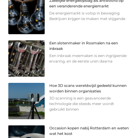
Zakelijke energieopslag als antwoord op
een veranderende energiemarkt
De energiemarkt is volop in beweging.
Bedrijven krijgen te maken met stijgende
Een slotenmaker in Rosmalen na een
inbraak
Een inbraak meemaken is een ingrijpende
ervaring, en de eerste uren daarna
Hoe 3D scans wereldwijd gedeeld kunnen
worden binnen organisaties
3D scanning is een geavanceerde
technologie die steeds meer wordt
gebruikt binnen
Occasion kopen nabij Rotterdam en weten
wat het kost