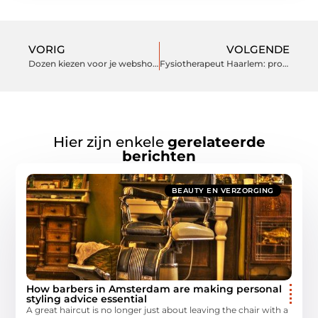
VORIG
VOLGENDE
Dozen kiezen voor je webshop: waar let je op?
Fysiotherapeut Haarlem: professionele hulp bij pijn, herstel en beweging
Hier zijn enkele
gerelateerde
berichten
BEAUTY EN VERZORGING
How barbers in Amsterdam are making personal
styling advice essential
A great haircut is no longer just about leaving the chair with a