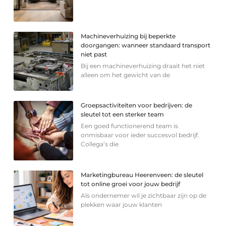
Machineverhuizing bij beperkte
doorgangen: wanneer standaard transport
niet past
Bij een machineverhuizing draait het niet
alleen om het gewicht van de
Groepsactiviteiten voor bedrijven: de
sleutel tot een sterker team
Een goed functionerend team is
onmisbaar voor ieder succesvol bedrijf.
Collega’s die
Marketingbureau Heerenveen: de sleutel
tot online groei voor jouw bedrijf
Als ondernemer wil je zichtbaar zijn op de
plekken waar jouw klanten