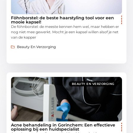
Föhnborstel: de beste haarstyling tool voor een
mooie kapsel!
De föhnborstel: de meeste kennen hem wel, maar hebben er
nog niet mee gewerkt. Mocht je een kapsel willen alsof je net
van de kapper
Beauty En Verzorging
BEAUTY EN VERZORGING
Acne behandeling in Gorinchem: Een effectieve
oplossing bij een huidspecialist