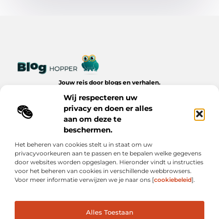
Jouw reis door blogs en verhalen.
Ontdek een wereld van inspiratie, tips en inzichten uit het
Wij respecteren uw
dagelijks leven op Bloghopper.nl.
privacy en doen er alles
aan om deze te
Bericht categorie
beschermen.
Het beheren van cookies stelt u in staat om uw
privacyvoorkeuren aan te passen en te bepalen welke gegevens
Onze informatie
door websites worden opgeslagen. Hieronder vindt u instructies
voor het beheren van cookies in verschillende webbrowsers.
Kwalitatieve Backlinks: De Onzichtbare Kracht Achter Succesvolle Websites
Hoe Verdien Je Geld met Je Website? Realistische Manieren die Werken
Voor meer informatie verwijzen we je naar ons [
cookiebeleid
].
Alles Toestaan
Website index
Cookiebeleid (EU)