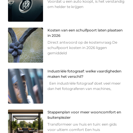
Voordat u een auto koopt, is het verstandig
om helder te krijgen
Kosten van een schuifpoort laten plaatsen
in 2026
Direct antwoord op de kostenvraag De
schuifpoort kosten in 2026 liggen
gemiddeld
Industriële fotograaf: welke vaardigheden
maken het verschil?
Een industriële fotograaf doet veel meer
dan het fotograferen van machines,
Stappenplan voor meer wooncomfort en
buitenplezier
Transformeer uw huis en tuin: een gids
voor ultiem comfort Een huis