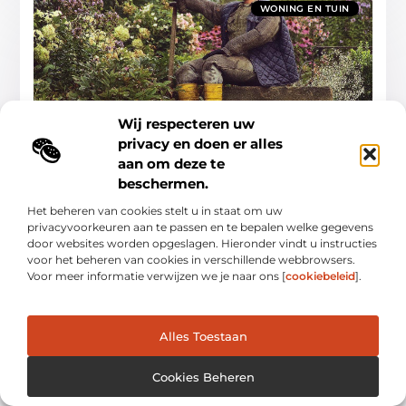
WONING EN TUIN
Wij respecteren uw
Complete gids voor slim wonen en tuinieren
privacy en doen er alles
In deze gids leer je hoe je huis en tuin samenbrengt tot één
aan om deze te
slim, comfortabel en duurzaam geheel—van planning tot
onderhoud. We behandelen praktische stappen,
beschermen.
Woning En Tuin
Het beheren van cookies stelt u in staat om uw
privacyvoorkeuren aan te passen en te bepalen welke gegevens
door websites worden opgeslagen. Hieronder vindt u instructies
voor het beheren van cookies in verschillende webbrowsers.
Voor meer informatie verwijzen we je naar ons [
cookiebeleid
].
WONING EN TUIN
Alles Toestaan
Cookies Beheren