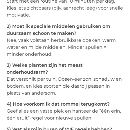
Start met één routine van 10 minuten per dag.
Kies iets zichtbaars (bijv. aanrecht leeg) voor snelle
motivatie.
2) Moet ik speciale middelen gebruiken om
duurzaam schoon te maken?
Nee, vaak volstaan herbruikbare doeken, warm
water en milde middelen. Minder spullen =
minder onderhoud.
3) Welke planten zijn het meest
onderhoudsarm?
Dat verschilt per tuin. Observeer zon, schaduw en
bodem, en kies soorten die daarbij passen in
plaats van andersom.
4) Hoe voorkom ik dat rommel terugkomt?
Geef alles een vaste plek en hanteer de “één erin,
één eruit”-regel voor nieuwe spullen.
5) Wat als mijn buren of VvE regels hebben?