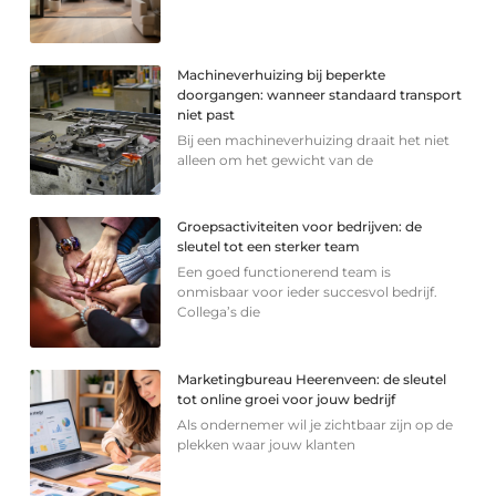
Machineverhuizing bij beperkte
doorgangen: wanneer standaard transport
niet past
Bij een machineverhuizing draait het niet
alleen om het gewicht van de
Groepsactiviteiten voor bedrijven: de
sleutel tot een sterker team
Een goed functionerend team is
onmisbaar voor ieder succesvol bedrijf.
Collega’s die
Marketingbureau Heerenveen: de sleutel
tot online groei voor jouw bedrijf
Als ondernemer wil je zichtbaar zijn op de
plekken waar jouw klanten