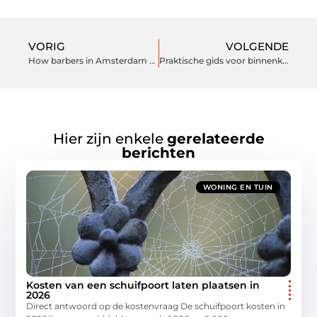
VORIG
VOLGENDE
How barbers in Amsterdam are making personal styling advice essential
Praktische gids voor binnenklimaat en buitenruimte
Hier zijn enkele
gerelateerde
berichten
WONING EN TUIN
Kosten van een schuifpoort laten plaatsen in
2026
Direct antwoord op de kostenvraag De schuifpoort kosten in