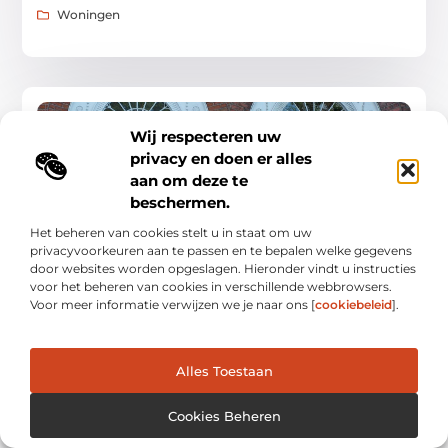
Woningen
WONINGEN
Wij respecteren uw
privacy en doen er alles
aan om deze te
beschermen.
Het beheren van cookies stelt u in staat om uw
privacyvoorkeuren aan te passen en te bepalen welke gegevens
Geef je huis een persoonlijk tintje met een
door websites worden opgeslagen. Hieronder vindt u instructies
naambordje
voor het beheren van cookies in verschillende webbrowsers.
Een naambordje bij de voordeur geeft direct een persoonlijke
Voor meer informatie verwijzen we je naar ons [
cookiebeleid
].
uitstraling aan je huis. Of je nu kiest voor een klassiek, modern
of speels ontwerp, het
Woningen
Alles Toestaan
Cookies Beheren