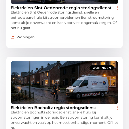
Elektricien Sint Oedenrode regio storingsdienst
Elektricien Sint Oedenrode storingsdienst: snelle en
betrouwbare hulp bij stroomproblemen Een stroomstoring
komt altijd onverwacht en kan voor veel ongemak zorgen. Of
het nu gaat
Woningen
WONINGEN
Elektricien Bocholtz regio storingsdienst
Elektricien Bocholtz storingsdienst: snelle hulp bij
stroomstoringen in de regio Een stroomstoring komt altijd
onverwacht en vaak op het meest onhandige moment. Of het
nu