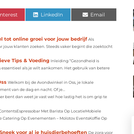
nterest
LinkedIn
Email
tot online groei voor jouw bedrijf
Als
r jouw klanten zoeken. Steeds vaker begint die zoektocht
ieve Tips & Voeding
Inleiding “Gezondheid is
essentieel als je wilt aankomen. Het gebruik van betere
Oss
Welkom bij de Avondwinkel in Oss, je lokale
ent van de dag en nacht. Of je...
ser bent dan weet je vast wel hoe lastig het is om grip te
 ContentsEspressobar Met Barista Op LocatieMobiele
fie Catering Op Evenementen – Molotov EventsKoffie Op
Sneek voor al je huisdierbehoeften
De zorg voor