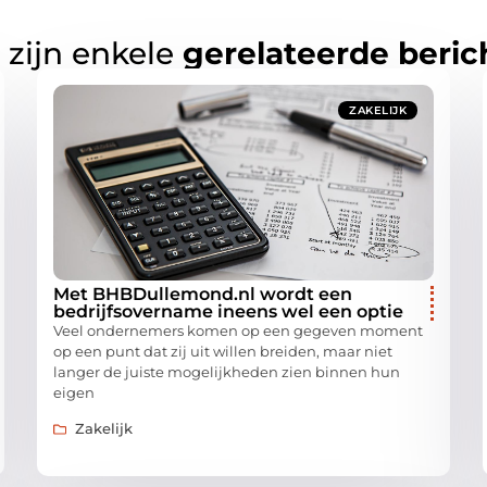
 zijn enkele
gerelateerde beric
ZAKELIJK
Met BHBDullemond.nl wordt een
bedrijfsovername ineens wel een optie
Veel ondernemers komen op een gegeven moment
op een punt dat zij uit willen breiden, maar niet
langer de juiste mogelijkheden zien binnen hun
eigen
Zakelijk