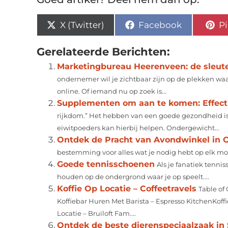
X (Twitter)
Facebook
Pi
Gerelateerde Berichten:
Marketingbureau Heerenveen: de sleutel 
ondernemer wil je zichtbaar zijn op de plekken waa
online. Of iemand nu op zoek is...
Supplementen om aan te komen: Effect
rijkdom.” Het hebben van een goede gezondheid is 
eiwitpoeders kan hierbij helpen. Ondergewicht...
Ontdek de Pracht van Avondwinkel in 
bestemming voor alles wat je nodig hebt op elk mom
Goede tennisschoenen
Als je fanatiek tennis
houden op de ondergrond waar je op speelt....
Koffie Op Locatie – Coffeetravels
Table of
Koffiebar Huren Met Barista – Espresso KitchenKof
Locatie – Bruiloft Fam....
Ontdek de beste dierenspeciaalzaak in 