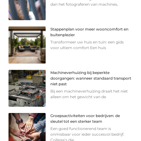
dan het fotograferen van machines,
Stappenplan voor meer wooncomfort en
buitenplezier
Transformeer uw huis en tuin: een gids
voor ultiem comfort Een huis
Machineverhuizing bij beperkte
doorgangen: wanneer standaard transport
niet past
Bij een machineverhuizing draait het niet
alleen om het gewicht van de
Groepsactiviteiten voor bedrijven: de
sleutel tot een sterker team
Een goed functionerend team is
onmisbaar voor ieder succesvol bedrijf.
Collega’s die