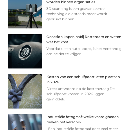
worden binnen organisaties
3D scanning is een geavanceerde
technologie die steeds meer wordt
gebruikt binnen
Occasion kopen nabij Rotterdam en weten
wat het kost
Voordat u een auto koopt, is het verstandig
om helder te krijgen
Kosten van een schuifpoort laten plaatsen
in 2026
Direct antwoord op de kostenvraag De
schuifpoort kosten in 2026 liggen
gemiddeld
Industriële fotograaf: welke vaardigheden
maken het verschil?
Een industriële fotograaf doet veel meer