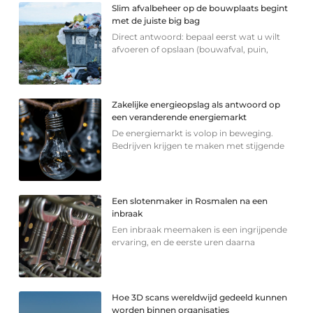
Slim afvalbeheer op de bouwplaats begint
met de juiste big bag
Direct antwoord: bepaal eerst wat u wilt
afvoeren of opslaan (bouwafval, puin,
Zakelijke energieopslag als antwoord op
een veranderende energiemarkt
De energiemarkt is volop in beweging.
Bedrijven krijgen te maken met stijgende
Een slotenmaker in Rosmalen na een
inbraak
Een inbraak meemaken is een ingrijpende
ervaring, en de eerste uren daarna
Hoe 3D scans wereldwijd gedeeld kunnen
worden binnen organisaties