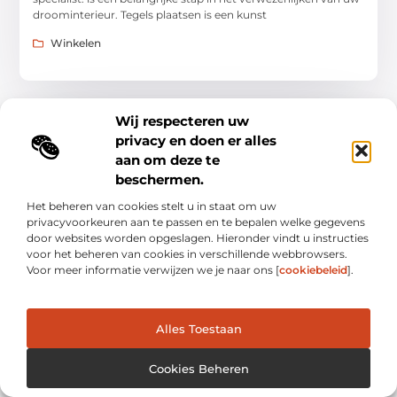
droominterieur. Tegels plaatsen is een kunst
Winkelen
Wij respecteren uw
privacy en doen er alles
WINKELEN
aan om deze te
beschermen.
Het beheren van cookies stelt u in staat om uw
privacyvoorkeuren aan te passen en te bepalen welke gegevens
door websites worden opgeslagen. Hieronder vindt u instructies
voor het beheren van cookies in verschillende webbrowsers.
Vastgoed in Haarlemmermeer: Belangrijke Tips
Voor meer informatie verwijzen we je naar ons [
cookiebeleid
].
en Veelgestelde Vragen
Investeren in vastgoed is een grote stap en Haarlemmermeer
biedt unieke kansen voor vastgoedinvesteerders en
huizenkopers. Of u nu een ervaren vastgoedbelegger bent of
Alles Toestaan
voor
Winkelen
Cookies Beheren