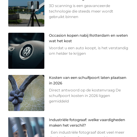
3D scanning is een geavanceerde
technologie die steeds meer wordt
gebruikt binnen
Occasion kopen nabij Rotterdam en weten
wat het kost
Voordat u een auto koopt, is het verstandig
om helder te krijgen
Kosten van een schuifpoort laten plaatsen
in 2026
Direct antwoord op de kostenvraag De
schuifpoort kosten in 2026 liggen
gemiddeld
Industriële fotograaf: welke vaardigheden
maken het verschil?
Een industriële fotograaf doet veel meer