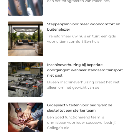
dan het fotograferen van machines,
Stappenplan voor meer wooncomfort en
buitenplezier
Transformeer uw huis en tuin: een gids
voor ultiem comfort Een huis
Machineverhuizing bij beperkte
doorgangen: wanneer standaard transport
niet past
Bij een machineverhuizing draait het niet
alleen om het gewicht van de
Groepsactiviteiten voor bedrijven: de
sleutel tot een sterker team
Een goed functionerend team is
onmisbaar voor ieder succesvol bedrijf.
Collega’s die