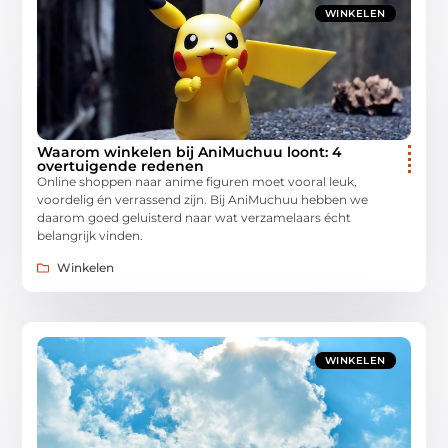
WINKELEN
Waarom winkelen bij AniMuchuu loont: 4
overtuigende redenen
Online shoppen naar anime figuren moet vooral leuk,
voordelig én verrassend zijn. Bij AniMuchuu hebben we
daarom goed geluisterd naar wat verzamelaars écht
belangrijk vinden.
Winkelen
WINKELEN