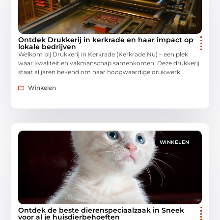
Ontdek Drukkerij in kerkrade en haar impact op
lokale bedrijven
Welkom bij Drukkerij in Kerkrade (Kerkrade Nu) – een plek
waar kwaliteit en vakmanschap samenkomen. Deze drukkerij
staat al jaren bekend om haar hoogwaardige drukwerk
Winkelen
WINKELEN
Ontdek de beste dierenspeciaalzaak in Sneek
voor al je huisdierbehoeften