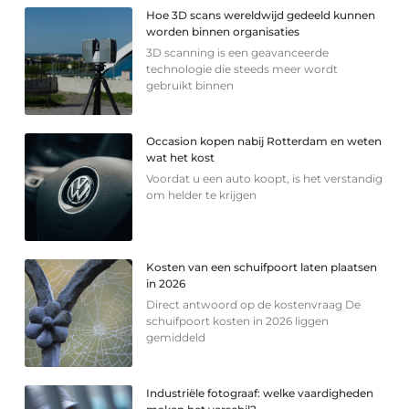
Hoe 3D scans wereldwijd gedeeld kunnen
worden binnen organisaties
3D scanning is een geavanceerde
technologie die steeds meer wordt
gebruikt binnen
Occasion kopen nabij Rotterdam en weten
wat het kost
Voordat u een auto koopt, is het verstandig
om helder te krijgen
Kosten van een schuifpoort laten plaatsen
in 2026
Direct antwoord op de kostenvraag De
schuifpoort kosten in 2026 liggen
gemiddeld
Industriële fotograaf: welke vaardigheden