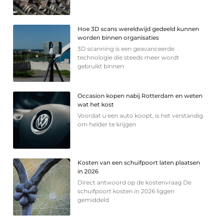
Hoe 3D scans wereldwijd gedeeld kunnen
worden binnen organisaties
3D scanning is een geavanceerde
technologie die steeds meer wordt
gebruikt binnen
Occasion kopen nabij Rotterdam en weten
wat het kost
Voordat u een auto koopt, is het verstandig
om helder te krijgen
Kosten van een schuifpoort laten plaatsen
in 2026
Direct antwoord op de kostenvraag De
schuifpoort kosten in 2026 liggen
gemiddeld