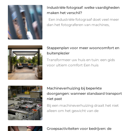
Industriële fotograaf: welke vaardigheden
maken het verschil?
Een industriële fotograaf doet veel meer
dan het fotograferen van machines,
Stappenplan voor meer wooncomfort en
buitenplezier
Transformeer uw huis en tuin: een gids
voor ultiem comfort Een huis
Machineverhuizing bij beperkte
doorgangen: wanneer standaard transport
niet past
Bij een machineverhuizing draait het niet
alleen om het gewicht van de
Groepsactiviteiten voor bedrijven: de