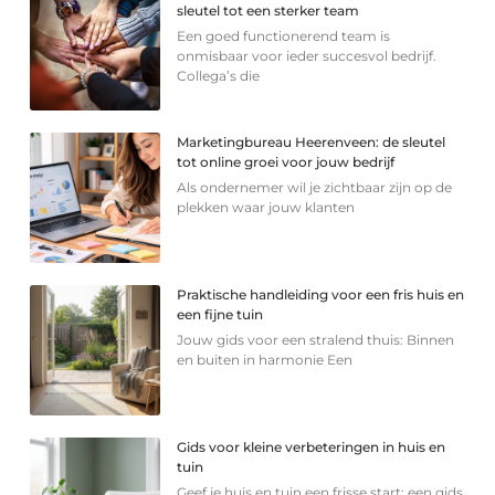
sleutel tot een sterker team
Een goed functionerend team is
onmisbaar voor ieder succesvol bedrijf.
Collega’s die
Marketingbureau Heerenveen: de sleutel
tot online groei voor jouw bedrijf
Als ondernemer wil je zichtbaar zijn op de
plekken waar jouw klanten
Praktische handleiding voor een fris huis en
een fijne tuin
Jouw gids voor een stralend thuis: Binnen
en buiten in harmonie Een
Gids voor kleine verbeteringen in huis en
tuin
Geef je huis en tuin een frisse start: een gids