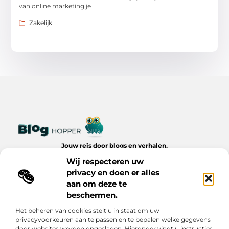
van online marketing je
Zakelijk
Jouw reis door blogs en verhalen.
Ontdek een wereld van inspiratie, tips en inzichten uit het
Wij respecteren uw
dagelijks leven op Bloghopper.nl.
privacy en doen er alles
aan om deze te
Bericht categorie
beschermen.
Het beheren van cookies stelt u in staat om uw
privacyvoorkeuren aan te passen en te bepalen welke gegevens
Onze informatie
door websites worden opgeslagen. Hieronder vindt u instructies