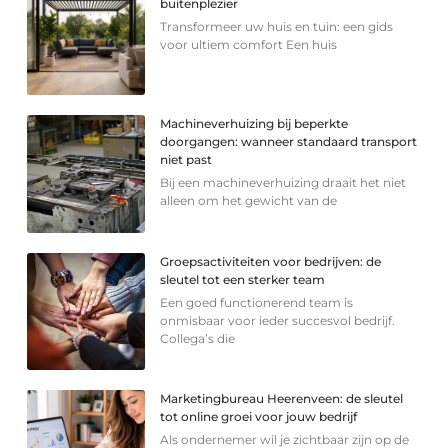
buitenplezier
Transformeer uw huis en tuin: een gids
voor ultiem comfort Een huis
Machineverhuizing bij beperkte
doorgangen: wanneer standaard transport
niet past
Bij een machineverhuizing draait het niet
alleen om het gewicht van de
Groepsactiviteiten voor bedrijven: de
sleutel tot een sterker team
Een goed functionerend team is
onmisbaar voor ieder succesvol bedrijf.
Collega’s die
Marketingbureau Heerenveen: de sleutel
tot online groei voor jouw bedrijf
Als ondernemer wil je zichtbaar zijn op de