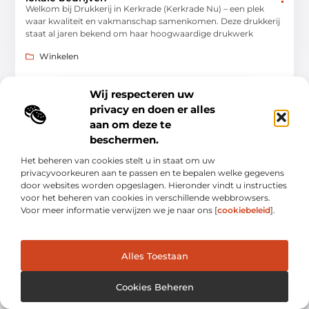
Welkom bij Drukkerij in Kerkrade (Kerkrade Nu) – een plek
waar kwaliteit en vakmanschap samenkomen. Deze drukkerij
staat al jaren bekend om haar hoogwaardige drukwerk
Winkelen
Wij respecteren uw
privacy en doen er alles
aan om deze te
WINKELEN
beschermen.
Het beheren van cookies stelt u in staat om uw
privacyvoorkeuren aan te passen en te bepalen welke gegevens
door websites worden opgeslagen. Hieronder vindt u instructies
voor het beheren van cookies in verschillende webbrowsers.
Voor meer informatie verwijzen we je naar ons [
cookiebeleid
].
Ontdek de beste dierenspeciaalzaak in Sneek
voor al je huisdierbehoeften
De zorg voor huisdieren is niet alleen een
Alles Toestaan
verantwoordelijkheid, maar ook een vreugde. In Sneek is er
een speciaal plekje waar huisdieren en hun eigenaren
Cookies Beheren
Winkelen