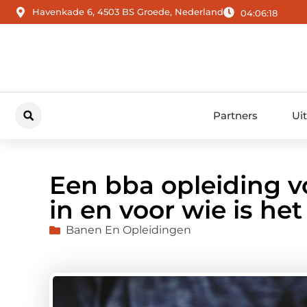
Havenkade 6, 4503 BS Groede, Nederland
04:06:19
Partners
Ui
Een bba opleiding v
in en voor wie is he
Banen En Opleidingen