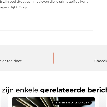
Er zijn veel situaties in het leven die je prima zelf op kunt
end lijkt. Er zijn...
e er toe doet
Chocola
 zijn enkele
gerelateerde beric
BANEN EN OPLEIDINGEN