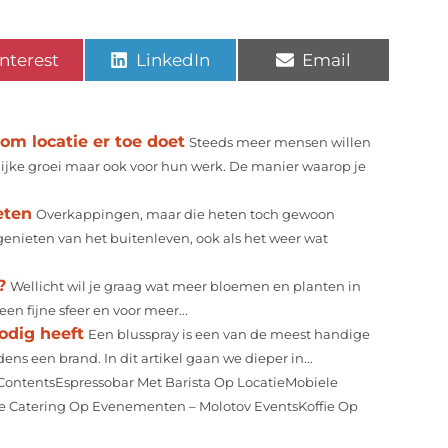
nterest
LinkedIn
Email
om locatie er toe doet
Steeds meer mensen willen
nlijke groei maar ook voor hun werk. De manier waarop je
eten
Overkappingen, maar die heten toch gewoon
enieten van het buitenleven, ook als het weer wat
?
Wellicht wil je graag wat meer bloemen en planten in
en fijne sfeer en voor meer...
odig heeft
Een blusspray is een van de meest handige
ens een brand. In dit artikel gaan we dieper in...
 ContentsEspressobar Met Barista Op LocatieMobiele
fie Catering Op Evenementen – Molotov EventsKoffie Op