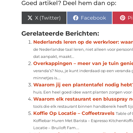
Goed artikel? Deel hem dan op:
X (Twitter)
Facebook
Pi
Gerelateerde Berichten:
Nederlands leren op de werkvloer: waar
de Nederlandse taal leren, niet alleen voor persoo
dat aanpakt, maakt...
Overkappingen – meer van je tuin geni
veranda’s? Nou, je kunt inderdaad op een veranda g
minnetjes is....
Waarom jij een plantentafel nodig hebt
huis. Een heel goed idee want planten zorgen voor e
Waarom elk restaurant een blusspray n
tools die elk restaurant binnen handbereik heeft tijd
Koffie Op Locatie – Coffeetravels
Table of
Koffiebar Huren Met Barista – Espresso KitchenKof
Locatie – Bruiloft Fam....