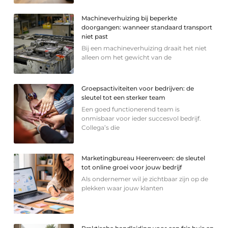
Machineverhuizing bij beperkte
doorgangen: wanneer standaard transport
niet past
Bij een machineverhuizing draait het niet
alleen om het gewicht van de
Groepsactiviteiten voor bedrijven: de
sleutel tot een sterker team
Een goed functionerend team is
onmisbaar voor ieder succesvol bedrijf.
Collega’s die
Marketingbureau Heerenveen: de sleutel
tot online groei voor jouw bedrijf
Als ondernemer wil je zichtbaar zijn op de
plekken waar jouw klanten