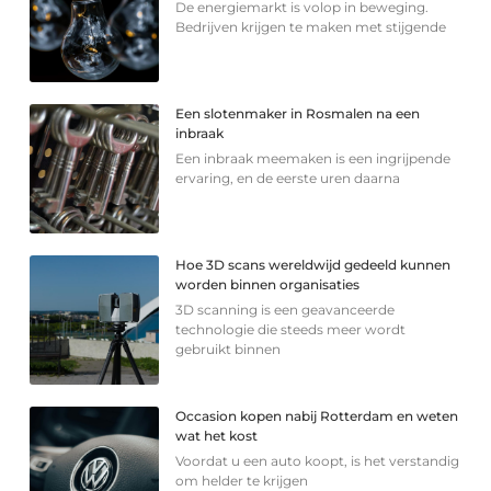
De energiemarkt is volop in beweging.
Bedrijven krijgen te maken met stijgende
Een slotenmaker in Rosmalen na een
inbraak
Een inbraak meemaken is een ingrijpende
ervaring, en de eerste uren daarna
Hoe 3D scans wereldwijd gedeeld kunnen
worden binnen organisaties
3D scanning is een geavanceerde
technologie die steeds meer wordt
gebruikt binnen
Occasion kopen nabij Rotterdam en weten
wat het kost
Voordat u een auto koopt, is het verstandig
om helder te krijgen