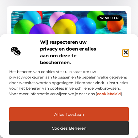
WINKELEN
Wij respecteren uw
privacy en doen er alles
aan om deze te
Ontdek de feestartikelen in Goes die je
beschermen.
evenement onvergetelijk maken
Als je ooit een evenement hebt georganiseerd, weet je hoe
Het beheren van cookies stelt u in staat om uw
belangrijk de juiste feestartikelen zijn. Ze tillen je feest naar een
privacyvoorkeuren aan te passen en te bepalen welke gegevens
hoger niveau en maken
door websites worden opgeslagen. Hieronder vindt u instructies
voor het beheren van cookies in verschillende webbrowsers.
Winkelen
Voor meer informatie verwijzen we je naar ons [
cookiebeleid
].
Alles Toestaan
WINKELEN
Cookies Beheren