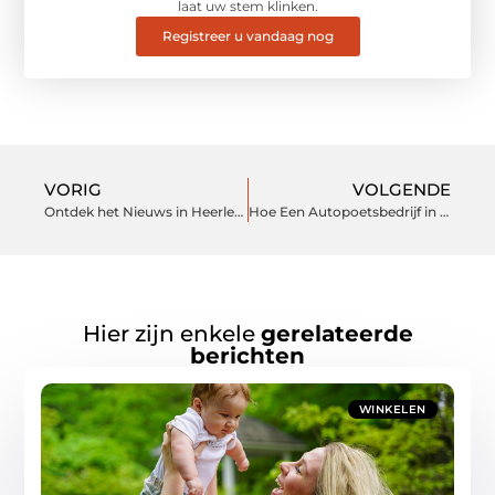
laat uw stem klinken.
Registreer u vandaag nog
VORIG
VOLGENDE
Ontdek het Nieuws in Heerlen en Blijf Altijd Op de Hoogte
Hoe Een Autopoetsbedrijf in Zeist Uw Auto Kan Transformeren
Hier zijn enkele
gerelateerde
berichten
WINKELEN