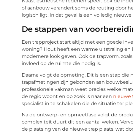
Naast esthetische redenen speelt ook de indel
of aanbouw verandert soms de routing door he
logisch ligt. In dat geval is een volledig nieuw
De stappen van voorbereidi
Een trapproject start altijd met een goede inven
woning? Hout heeft een warme uitstraling en is
modernere look geven. Ook de trapvorm, zoals ee
invloed op de ruimte die nodig is.
Daarna volgt de opmeting. Dit is een stap di
trapafmetingen zijn gebonden aan bouwbeslui
professionele vakman weet precies welke maten 
de regio woont en op zoek is naar een
nieuwe 
specialist in te schakelen die de situatie ter p
Na de ontwerp- en opmeetfase volgt de product
complexiteit duurt dit een aantal weken. Ver
de plaatsing van de nieuwe trap plaats, wat do