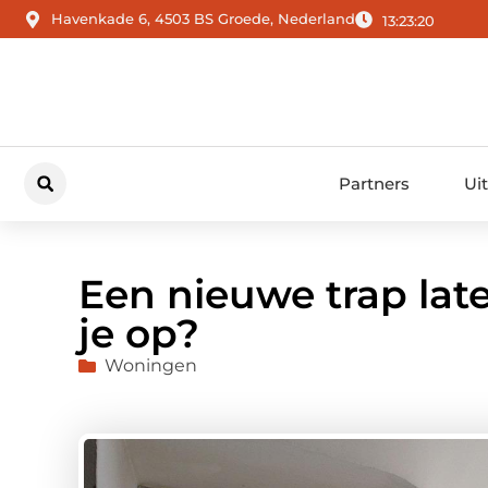
Havenkade 6, 4503 BS Groede, Nederland
13:23:21
Partners
Ui
Een nieuwe trap late
je op?
Woningen