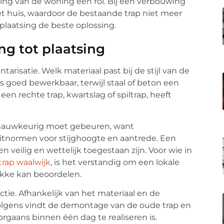
ing van de woning een rol. Bij een verbouwing
t huis, waardoor de bestaande trap niet meer
e plaatsing de beste oplossing.
ng tot plaatsing
tarisatie. Welk materiaal past bij de stijl van de
 goed bewerkbaar, terwijl staal of beton een
n rechte trap, kwartslag of spiltrap, heeft
e nauwkeurig moet gebeuren, want
tnormen voor stijghoogte en aantrede. Een
veilig en wettelijk toegestaan zijn. Voor wie in
trap waalwijk
, is het verstandig om een lokale
lekke kan beoordelen.
ie. Afhankelijk van het materiaal en de
volgens vindt de demontage van de oude trap en
orgaans binnen één dag te realiseren is.