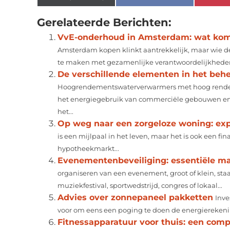
Gerelateerde Berichten:
VvE-onderhoud in Amsterdam: wat komt 
Amsterdam kopen klinkt aantrekkelijk, maar wie de
te maken met gezamenlijke verantwoordelijkheden
De verschillende elementen in het be
Hoogrendementswaterverwarmers met hoog rende
het energiegebruik van commerciële gebouwen en 1
het...
Op weg naar een zorgeloze woning: exp
is een mijlpaal in het leven, maar het is ook een fin
hypotheekmarkt...
Evenementenbeveiliging: essentiële ma
organiseren van een evenement, groot of klein, staa
muziekfestival, sportwedstrijd, congres of lokaal...
Advies over zonnepaneel pakketten
Inve
voor om eens een poging te doen de energierekening
Fitnessapparatuur voor thuis: een comp