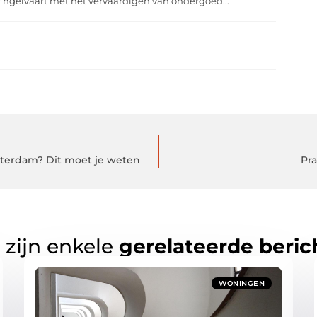
Engelvaart met het vervaardigen van ondergoed...
terdam? Dit moet je weten
Pra
 zijn enkele
gerelateerde beric
WONINGEN