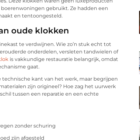
cties. Deze klokken waren geen luxeproducten
ne boerenwoningen gebruikt. Ze hadden een
maakt en tentoongesteld.
van oude klokken
inekast te verdwijnen. Wie zo’n stuk echt tot
erouderde onderdelen, versleten tandwielen of
klok
is vakkundige restauratie belangrijk, omdat
echanisme gaat.
 technische kant van het werk, maar begrijpen
materialen zijn origineel? Hoe zag het uurwerk
rschil tussen een reparatie en een echte
wegen zonder schuring
ed zijn afgesteld