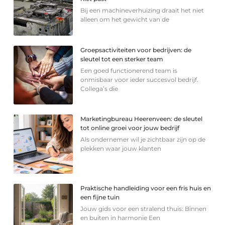
Bij een machineverhuizing draait het niet
alleen om het gewicht van de
Groepsactiviteiten voor bedrijven: de
sleutel tot een sterker team
Een goed functionerend team is
onmisbaar voor ieder succesvol bedrijf.
Collega’s die
Marketingbureau Heerenveen: de sleutel
tot online groei voor jouw bedrijf
Als ondernemer wil je zichtbaar zijn op de
plekken waar jouw klanten
Praktische handleiding voor een fris huis en
een fijne tuin
Jouw gids voor een stralend thuis: Binnen
en buiten in harmonie Een