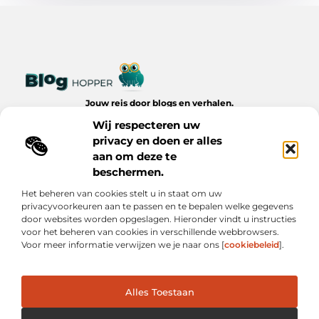
Jouw reis door blogs en verhalen.
Ontdek een wereld van inspiratie, tips en inzichten uit het
Wij respecteren uw
dagelijks leven op Bloghopper.nl.
privacy en doen er alles
aan om deze te
Bericht categorie
beschermen.
Het beheren van cookies stelt u in staat om uw
privacyvoorkeuren aan te passen en te bepalen welke gegevens
Onze informatie
door websites worden opgeslagen. Hieronder vindt u instructies
voor het beheren van cookies in verschillende webbrowsers.
Kwalitatieve Backlinks: De Onzichtbare Kracht Achter Succesvolle Websites
Hoe Verdien Je Geld met Je Website? Realistische Manieren die Werken
Voor meer informatie verwijzen we je naar ons [
cookiebeleid
].
Alles Toestaan
Website index
Cookiebeleid (EU)