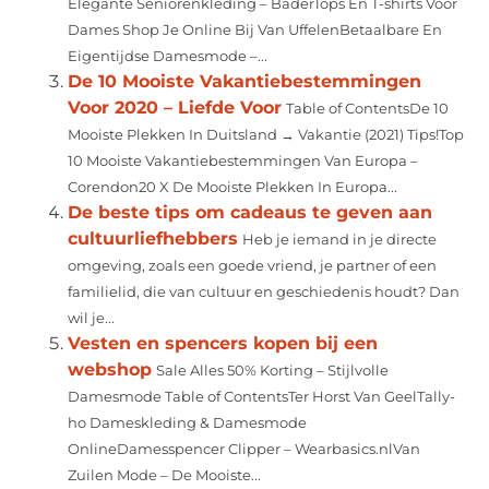
Elegante Seniorenkleding – BaderTops En T-shirts Voor
Dames Shop Je Online Bij Van UffelenBetaalbare En
Eigentijdse Damesmode –...
De 10 Mooiste Vakantiebestemmingen
Voor 2020 – Liefde Voor
Table of ContentsDe 10
Mooiste Plekken In Duitsland → Vakantie (2021) Tips!Top
10 Mooiste Vakantiebestemmingen Van Europa –
Corendon20 X De Mooiste Plekken In Europa...
De beste tips om cadeaus te geven aan
cultuurliefhebbers
Heb je iemand in je directe
omgeving, zoals een goede vriend, je partner of een
familielid, die van cultuur en geschiedenis houdt? Dan
wil je...
Vesten en spencers kopen bij een
webshop
Sale Alles 50% Korting – Stijlvolle
Damesmode Table of ContentsTer Horst Van GeelTally-
ho Dameskleding & Damesmode
OnlineDamesspencer Clipper – Wearbasics.nlVan
Zuilen Mode – De Mooiste...