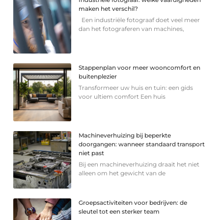
maken het verschil?
Een industriële fotograaf doet veel meer
dan het fotograferen van machines,
Stappenplan voor meer wooncomfort en
buitenplezier
Transformeer uw huis en tuin: een gids
voor ultiem comfort Een huis
Machineverhuizing bij beperkte
doorgangen: wanneer standaard transport
niet past
Bij een machineverhuizing draait het niet
alleen om het gewicht van de
Groepsactiviteiten voor bedrijven: de
sleutel tot een sterker team