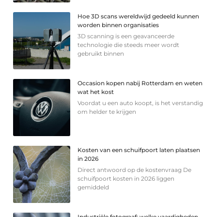
Hoe 3D scans wereldwijd gedeeld kunnen
worden binnen organisaties
3D scanning is een geavanceerde
technologie die steeds meer wordt
gebruikt binnen
Occasion kopen nabij Rotterdam en weten
wat het kost
Voordat u een auto koopt, is het verstandig
om helder te krijgen
Kosten van een schuifpoort laten plaatsen
in 2026
Direct antwoord op de kostenvraag De
schuifpoort kosten in 2026 liggen
gemiddeld
Industriële fotograaf: welke vaardigheden