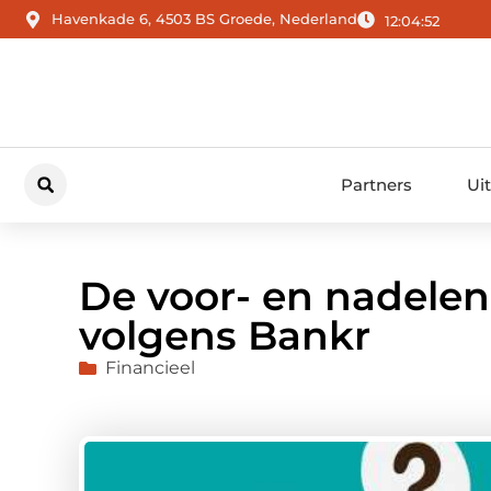
Havenkade 6, 4503 BS Groede, Nederland
12:04:53
Partners
Ui
De voor- en nadelen
volgens Bankr
Financieel