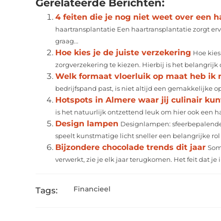
Gerelateerde Berichten:
4 feiten die je nog niet weet over een h
haartransplantatie Een haartransplantatie zorgt erv
graag...
Hoe kies je de juiste verzekering
Hoe kies 
zorgverzekering te kiezen. Hierbij is het belangrijk 
Welk formaat vloerluik op maat heb ik 
bedrijfspand past, is niet altijd een gemakkelijke op
Hotspots in Almere waar jij culinair ku
is het natuurlijk ontzettend leuk om hier ook een ha
Design lampen
Designlampen: sfeerbepalende 
speelt kunstmatige licht sneller een belangrijke r
Bijzondere chocolade trends dit jaar
Som
verwerkt, zie je elk jaar terugkomen. Het feit dat je i
Financieel
Tags: