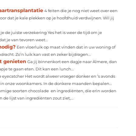
aartransplantatie
4 feiten die je nog niet weet over een
oor dat je kale plekken op je hoofdhuid verdwijnen. Wil jij
je de juiste verzekering Yes het is weer de tijd om je
dat je van tevoren weet...
nodig?
Een vloerluik op maat vinden dat in uw woning of
dracht. Zo’n luik kan vast en zeker bijdragen...
nt genieten
Ga jij binnenkort een dagje naar Almere, dan
pje te gaan eten. Dit kan een lunch...
eyecatcher Het wordt alweer vroeger donker en ’s avonds
ol in onze woonkamers. In de donkere maanden bepalen...
mige soorten chocolade en ingrediënten, die erin worden
n de lijst van ingrediënten zout ziet,...