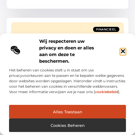
FINANCIEEL
Wij respecteren uw
privacy en doen er alles
aan om deze te
beschermen.
Het beheren van cookies stelt u in staat om uw
Brokers vergelijken
privacyvoorkeuren aan te passen en te bepalen welke gegevens
Brokers vergelijken Wil je gaan beleggen op de beurs, dan
door websites worden opgeslagen. Hieronder vindt u instructies
kun je niet zonder een broker. Dat is een soort tussenpersoon
voor het beheren van cookies in verschillende webbrowsers.
die tussen jou en
Voor meer informatie verwijzen we je naar ons [
cookiebeleid
].
Financieel
Alles Toestaan
Cookies Beheren