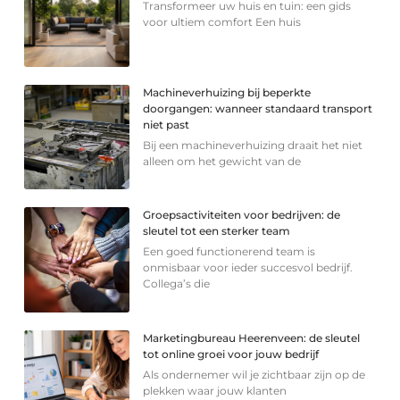
Transformeer uw huis en tuin: een gids
voor ultiem comfort Een huis
Machineverhuizing bij beperkte
doorgangen: wanneer standaard transport
niet past
Bij een machineverhuizing draait het niet
alleen om het gewicht van de
Groepsactiviteiten voor bedrijven: de
sleutel tot een sterker team
Een goed functionerend team is
onmisbaar voor ieder succesvol bedrijf.
Collega’s die
Marketingbureau Heerenveen: de sleutel
tot online groei voor jouw bedrijf
Als ondernemer wil je zichtbaar zijn op de
plekken waar jouw klanten