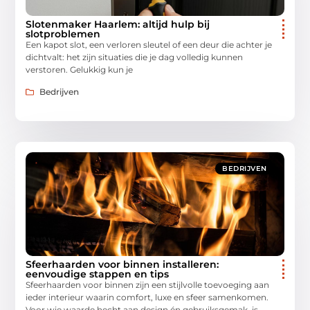
Slotenmaker Haarlem: altijd hulp bij
slotproblemen
Een kapot slot, een verloren sleutel of een deur die achter je
dichtvalt: het zijn situaties die je dag volledig kunnen
verstoren. Gelukkig kun je
Bedrijven
BEDRIJVEN
Sfeerhaarden voor binnen installeren:
eenvoudige stappen en tips
Sfeerhaarden voor binnen zijn een stijlvolle toevoeging aan
ieder interieur waarin comfort, luxe en sfeer samenkomen.
Voor wie waarde hecht aan design én gebruiksgemak, is