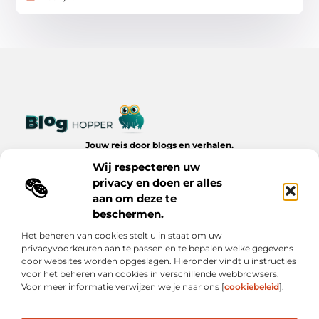
Jouw reis door blogs en verhalen.
Ontdek een wereld van inspiratie, tips en inzichten uit het
Wij respecteren uw
dagelijks leven op Bloghopper.nl.
privacy en doen er alles
aan om deze te
Bericht categorie
beschermen.
Het beheren van cookies stelt u in staat om uw
privacyvoorkeuren aan te passen en te bepalen welke gegevens
Onze informatie
door websites worden opgeslagen. Hieronder vindt u instructies
voor het beheren van cookies in verschillende webbrowsers.
Kwalitatieve Backlinks: De Onzichtbare Kracht Achter Succesvolle Websites
Hoe Verdien Je Geld met Je Website? Realistische Manieren die Werken
Voor meer informatie verwijzen we je naar ons [
cookiebeleid
].