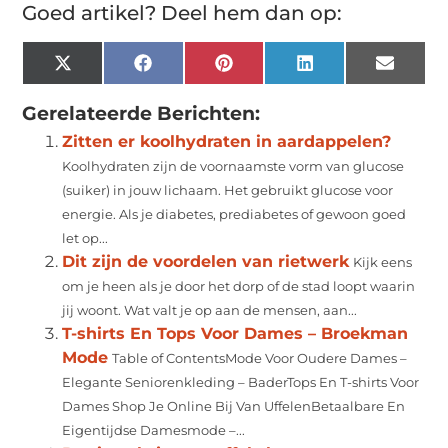
Goed artikel? Deel hem dan op:
X
Facebook
Pinterest
LinkedIn
Email
(Twitter)
Gerelateerde Berichten:
Zitten er koolhydraten in aardappelen?
Koolhydraten zijn de voornaamste vorm van glucose
(suiker) in jouw lichaam. Het gebruikt glucose voor
energie. Als je diabetes, prediabetes of gewoon goed
let op...
Dit zijn de voordelen van rietwerk
Kijk eens
om je heen als je door het dorp of de stad loopt waarin
jij woont. Wat valt je op aan de mensen, aan...
T-shirts En Tops Voor Dames – Broekman
Mode
Table of ContentsMode Voor Oudere Dames –
Elegante Seniorenkleding – BaderTops En T-shirts Voor
Dames Shop Je Online Bij Van UffelenBetaalbare En
Eigentijdse Damesmode –...