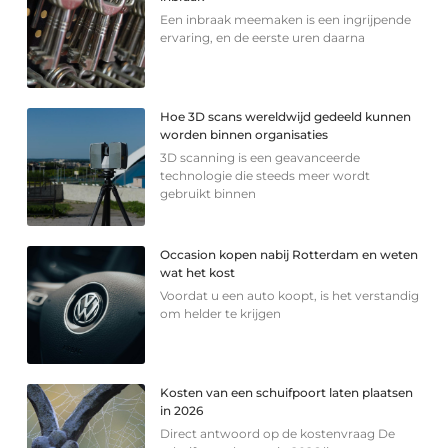
Een inbraak meemaken is een ingrijpende
ervaring, en de eerste uren daarna
Hoe 3D scans wereldwijd gedeeld kunnen
worden binnen organisaties
3D scanning is een geavanceerde
technologie die steeds meer wordt
gebruikt binnen
Occasion kopen nabij Rotterdam en weten
wat het kost
Voordat u een auto koopt, is het verstandig
om helder te krijgen
Kosten van een schuifpoort laten plaatsen
in 2026
Direct antwoord op de kostenvraag De