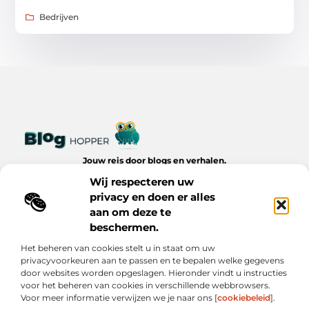
Bedrijven
Jouw reis door blogs en verhalen.
Ontdek een wereld van inspiratie, tips en inzichten uit het
Wij respecteren uw
dagelijks leven op Bloghopper.nl.
privacy en doen er alles
aan om deze te
Bericht categorie
beschermen.
Het beheren van cookies stelt u in staat om uw
privacyvoorkeuren aan te passen en te bepalen welke gegevens
Onze informatie
door websites worden opgeslagen. Hieronder vindt u instructies
voor het beheren van cookies in verschillende webbrowsers.
Kwalitatieve Backlinks: De Onzichtbare Kracht Achter Succesvolle Websites
Hoe Verdien Je Geld met Je Website? Realistische Manieren die Werken
Voor meer informatie verwijzen we je naar ons [
cookiebeleid
].