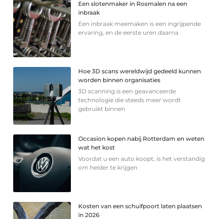
Een slotenmaker in Rosmalen na een
inbraak
Een inbraak meemaken is een ingrijpende
ervaring, en de eerste uren daarna
Hoe 3D scans wereldwijd gedeeld kunnen
worden binnen organisaties
3D scanning is een geavanceerde
technologie die steeds meer wordt
gebruikt binnen
Occasion kopen nabij Rotterdam en weten
wat het kost
Voordat u een auto koopt, is het verstandig
om helder te krijgen
Kosten van een schuifpoort laten plaatsen
in 2026