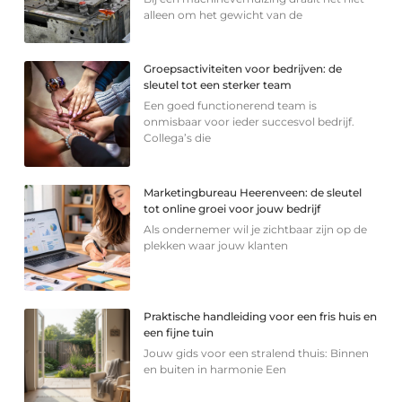
alleen om het gewicht van de
Groepsactiviteiten voor bedrijven: de
sleutel tot een sterker team
Een goed functionerend team is
onmisbaar voor ieder succesvol bedrijf.
Collega’s die
Marketingbureau Heerenveen: de sleutel
tot online groei voor jouw bedrijf
Als ondernemer wil je zichtbaar zijn op de
plekken waar jouw klanten
Praktische handleiding voor een fris huis en
een fijne tuin
Jouw gids voor een stralend thuis: Binnen
en buiten in harmonie Een