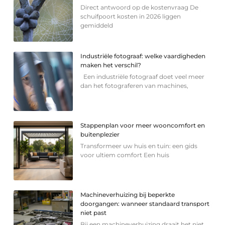
Direct antwoord op de kostenvraag De
schuifpoort kosten in 2026 liggen
gemiddeld
Industriële fotograaf: welke vaardigheden
maken het verschil?
Een industriële fotograaf doet veel meer
dan het fotograferen van machines,
Stappenplan voor meer wooncomfort en
buitenplezier
Transformeer uw huis en tuin: een gids
voor ultiem comfort Een huis
Machineverhuizing bij beperkte
doorgangen: wanneer standaard transport
niet past
Bij een machineverhuizing draait het niet