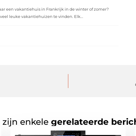
r een vakantiehuis in Frankrijk in de winter of zomer?
k veel leuke vakantiehuizen te vinden. Elk...
 zijn enkele
gerelateerde beric