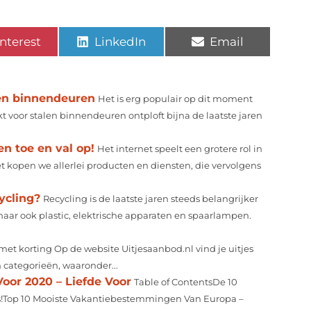
nterest
LinkedIn
Email
en binnendeuren
Het is erg populair op dit moment
t voor stalen binnendeuren ontploft bijna de laatste jaren
n toe en val op!
Het internet speelt een grotere rol in
net kopen we allerlei producten en diensten, die vervolgens
ycling?
Recycling is de laatste jaren steeds belangrijker
maar ook plastic, elektrische apparaten en spaarlampen.
 met korting Op de website Uitjesaanbod.nl vind je uitjes
en categorieën, waaronder...
or 2020 – Liefde Voor
Table of ContentsDe 10
ips!Top 10 Mooiste Vakantiebestemmingen Van Europa –