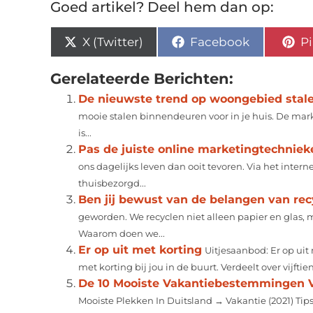
Goed artikel? Deel hem dan op:
X (Twitter)
Facebook
Pi
Gerelateerde Berichten:
De nieuwste trend op woongebied stal
mooie stalen binnendeuren voor in je huis. De mark
is...
Pas de juiste online marketingtechnieke
ons dagelijks leven dan ooit tevoren. Via het inter
thuisbezorgd...
Ben jij bewust van de belangen van rec
geworden. We recyclen niet alleen papier en glas, 
Waarom doen we...
Er op uit met korting
Uitjesaanbod: Er op uit
met korting bij jou in de buurt. Verdeelt over vijfti
De 10 Mooiste Vakantiebestemmingen Vo
Mooiste Plekken In Duitsland → Vakantie (2021) T