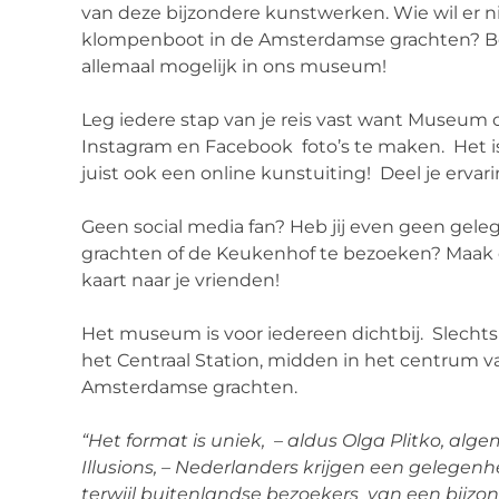
van deze bijzondere kunstwerken. Wie wil er ni
klompenboot in de Amsterdamse grachten? Ben
allemaal mogelijk in ons museum!
Leg iedere stap van je reis vast want Museum o
Instagram en Facebook foto’s te maken. Het is 
juist ook een online kunstuiting! Deel je ervar
Geen social media fan? Heb jij even geen gel
grachten of de Keukenhof te bezoeken? Maak d
kaart naar je vrienden!
Het museum is voor iedereen dichtbij. Slecht
het Centraal Station, midden in het centrum 
Amsterdamse grachten.
“Het format is uniek, – aldus Olga Plitko,
Illusions, – Nederlanders krijgen een gelege
terwijl buitenlandse bezoekers van een bijzon