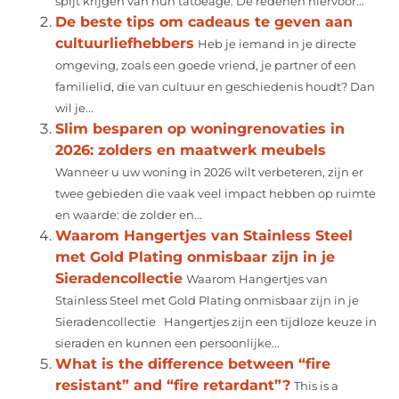
spijt krijgen van hun tatoeage. De redenen hiervoor...
De beste tips om cadeaus te geven aan
cultuurliefhebbers
Heb je iemand in je directe
omgeving, zoals een goede vriend, je partner of een
familielid, die van cultuur en geschiedenis houdt? Dan
wil je...
Slim besparen op woningrenovaties in
2026: zolders en maatwerk meubels
Wanneer u uw woning in 2026 wilt verbeteren, zijn er
twee gebieden die vaak veel impact hebben op ruimte
en waarde: de zolder en...
Waarom Hangertjes van Stainless Steel
met Gold Plating onmisbaar zijn in je
Sieradencollectie
Waarom Hangertjes van
Stainless Steel met Gold Plating onmisbaar zijn in je
Sieradencollectie Hangertjes zijn een tijdloze keuze in
sieraden en kunnen een persoonlijke...
What is the difference between “fire
resistant” and “fire retardant”?
This is a