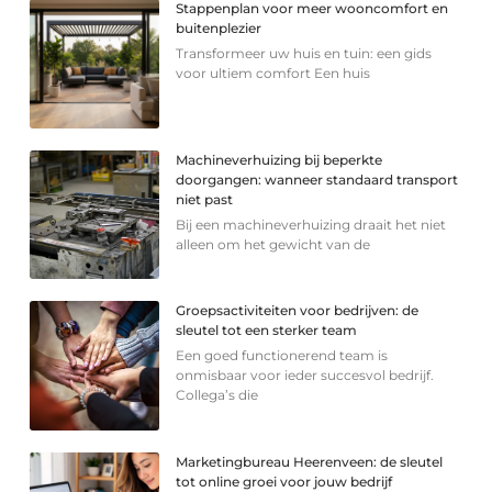
Stappenplan voor meer wooncomfort en
buitenplezier
Transformeer uw huis en tuin: een gids
voor ultiem comfort Een huis
Machineverhuizing bij beperkte
doorgangen: wanneer standaard transport
niet past
Bij een machineverhuizing draait het niet
alleen om het gewicht van de
Groepsactiviteiten voor bedrijven: de
sleutel tot een sterker team
Een goed functionerend team is
onmisbaar voor ieder succesvol bedrijf.
Collega’s die
Marketingbureau Heerenveen: de sleutel
tot online groei voor jouw bedrijf