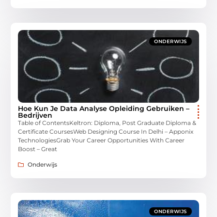
ONDERWIJS
Hoe Kun Je Data Analyse Opleiding Gebruiken –
Bedrijven
Table of ContentsKeltron: Diploma, Post Graduate Diploma &
Certificate CoursesWeb Designing Course In Delhi – Apponix
TechnologiesGrab Your Career Opportunities With Career
Boost – Great
Onderwijs
ONDERWIJS