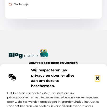
Onderwijs
Jouw reis door blogs en verhalen.
Ontdek een wereld van inspiratie, tips en inzichten uit het
Wij respecteren uw
dagelijks leven op Bloghopper.nl.
privacy en doen er alles
aan om deze te
Bericht categorie
beschermen.
Het beheren van cookies stelt u in staat om uw
privacyvoorkeuren aan te passen en te bepalen welke gegevens
Onze informatie
door websites worden opgeslagen. Hieronder vindt u instructies
voor het beheren van cookies in verschillende webbrowsers.
Kwalitatieve Backlinks: De Onzichtbare Kracht Achter Succesvolle Websites
Hoe Verdien Je Geld met Je Website? Realistische Manieren die Werken