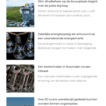
Slim afvalbeheer op de bouwplaats begint
met de juiste big bag
Direct antwoord: bepaal eerst wat u wilt
afvoeren of opslaan (bouwafval, puin,
Zakelijke energieopslag als antwoord op
een veranderende energiemarkt
De energiemarkt is volop in beweging.
Bedrijven krijgen te maken met stijgende
Een slotenmaker in Rosmalen na een
inbraak
Een inbraak meemaken is een ingrijpende
ervaring, en de eerste uren daarna
Hoe 3D scans wereldwijd gedeeld kunnen
worden binnen organisaties