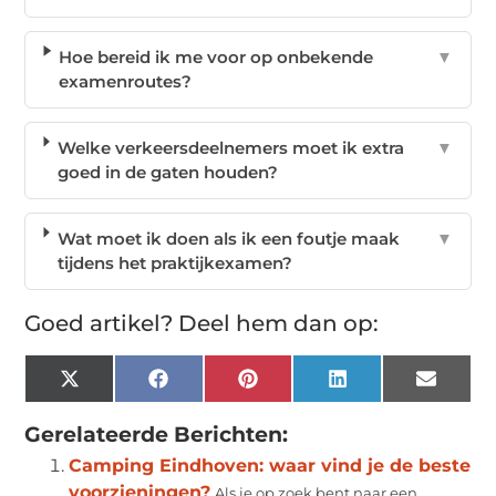
Hoe bereid ik me voor op onbekende
▼
examenroutes?
Welke verkeersdeelnemers moet ik extra
▼
goed in de gaten houden?
Wat moet ik doen als ik een foutje maak
▼
tijdens het praktijkexamen?
Goed artikel? Deel hem dan op:
X
Facebook
Pinterest
LinkedIn
Email
(Twitter)
Gerelateerde Berichten:
Camping Eindhoven: waar vind je de beste
voorzieningen?
Als je op zoek bent naar een