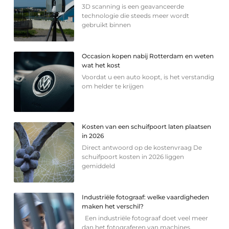
3D scanning is een geavanceerde
technologie die steeds meer wordt
gebruikt binnen
Occasion kopen nabij Rotterdam en weten
wat het kost
Voordat u een auto koopt, is het verstandig
om helder te krijgen
Kosten van een schuifpoort laten plaatsen
in 2026
Direct antwoord op de kostenvraag De
schuifpoort kosten in 2026 liggen
gemiddeld
Industriële fotograaf: welke vaardigheden
maken het verschil?
Een industriële fotograaf doet veel meer
dan het fotograferen van machines,