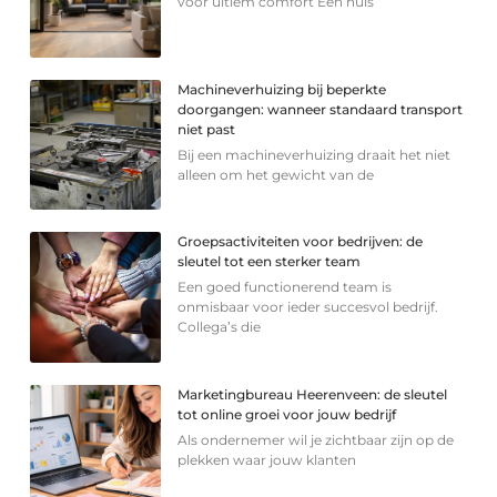
voor ultiem comfort Een huis
Machineverhuizing bij beperkte
doorgangen: wanneer standaard transport
niet past
Bij een machineverhuizing draait het niet
alleen om het gewicht van de
Groepsactiviteiten voor bedrijven: de
sleutel tot een sterker team
Een goed functionerend team is
onmisbaar voor ieder succesvol bedrijf.
Collega’s die
Marketingbureau Heerenveen: de sleutel
tot online groei voor jouw bedrijf
Als ondernemer wil je zichtbaar zijn op de
plekken waar jouw klanten