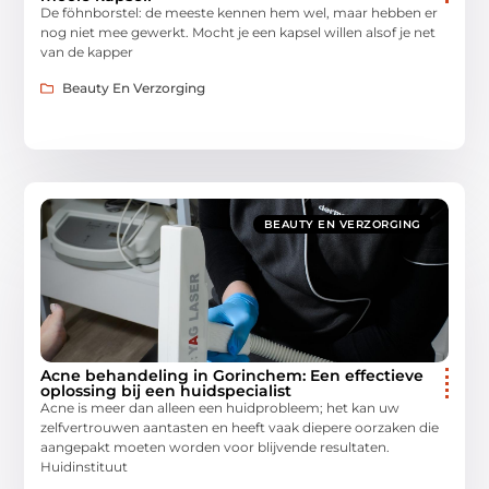
De föhnborstel: de meeste kennen hem wel, maar hebben er
nog niet mee gewerkt. Mocht je een kapsel willen alsof je net
van de kapper
Beauty En Verzorging
BEAUTY EN VERZORGING
Acne behandeling in Gorinchem: Een effectieve
oplossing bij een huidspecialist
Acne is meer dan alleen een huidprobleem; het kan uw
zelfvertrouwen aantasten en heeft vaak diepere oorzaken die
aangepakt moeten worden voor blijvende resultaten.
Huidinstituut