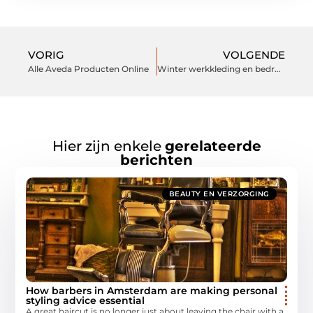
VORIG
VOLGENDE
Alle Aveda Producten Online
Winter werkkleding en bedrukte bedrijfskleding
Hier zijn enkele
gerelateerde
berichten
BEAUTY EN VERZORGING
How barbers in Amsterdam are making personal
styling advice essential
A great haircut is no longer just about leaving the chair with a