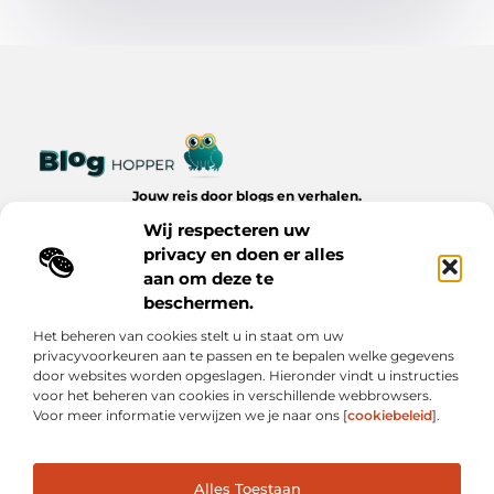
Jouw reis door blogs en verhalen.
Ontdek een wereld van inspiratie, tips en inzichten uit het
Wij respecteren uw
dagelijks leven op Bloghopper.nl.
privacy en doen er alles
aan om deze te
Bericht categorie
beschermen.
Het beheren van cookies stelt u in staat om uw
privacyvoorkeuren aan te passen en te bepalen welke gegevens
Onze informatie
door websites worden opgeslagen. Hieronder vindt u instructies
voor het beheren van cookies in verschillende webbrowsers.
Kwalitatieve Backlinks: De Onzichtbare Kracht Achter Succesvolle Websites
Hoe Verdien Je Geld met Je Website? Realistische Manieren die Werken
Voor meer informatie verwijzen we je naar ons [
cookiebeleid
].
Alles Toestaan