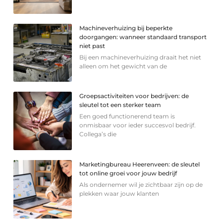
Machineverhuizing bij beperkte
doorgangen: wanneer standaard transport
niet past
Bij een machineverhuizing draait het niet
alleen om het gewicht van de
Groepsactiviteiten voor bedrijven: de
sleutel tot een sterker team
Een goed functionerend team is
onmisbaar voor ieder succesvol bedrijf.
Collega’s die
Marketingbureau Heerenveen: de sleutel
tot online groei voor jouw bedrijf
Als ondernemer wil je zichtbaar zijn op de
plekken waar jouw klanten