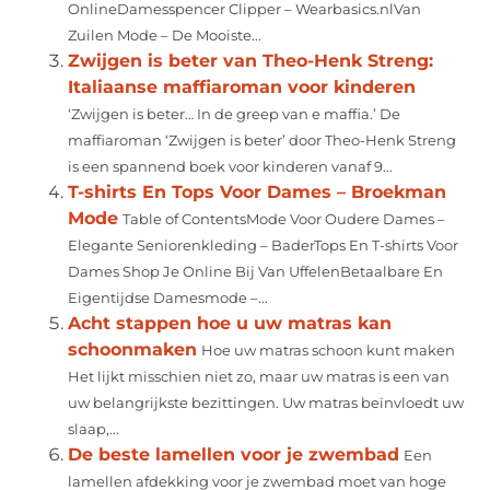
OnlineDamesspencer Clipper – Wearbasics.nlVan
Zuilen Mode – De Mooiste...
Zwijgen is beter van Theo-Henk Streng:
Italiaanse maffiaroman voor kinderen
‘Zwijgen is beter… In de greep van e maffia.’ De
maffiaroman ‘Zwijgen is beter’ door Theo-Henk Streng
is een spannend boek voor kinderen vanaf 9...
T-shirts En Tops Voor Dames – Broekman
Mode
Table of ContentsMode Voor Oudere Dames –
Elegante Seniorenkleding – BaderTops En T-shirts Voor
Dames Shop Je Online Bij Van UffelenBetaalbare En
Eigentijdse Damesmode –...
Acht stappen hoe u uw matras kan
schoonmaken
Hoe uw matras schoon kunt maken
Het lijkt misschien niet zo, maar uw matras is een van
uw belangrijkste bezittingen. Uw matras beïnvloedt uw
slaap,...
De beste lamellen voor je zwembad
Een
lamellen afdekking voor je zwembad moet van hoge