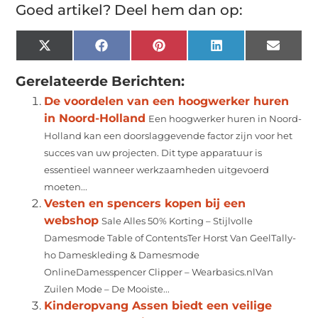
Goed artikel? Deel hem dan op:
X
Facebook
Pinterest
LinkedIn
Email
(Twitter)
Gerelateerde Berichten:
De voordelen van een hoogwerker huren
in Noord-Holland
Een hoogwerker huren in Noord-
Holland kan een doorslaggevende factor zijn voor het
succes van uw projecten. Dit type apparatuur is
essentieel wanneer werkzaamheden uitgevoerd
moeten...
Vesten en spencers kopen bij een
webshop
Sale Alles 50% Korting – Stijlvolle
Damesmode Table of ContentsTer Horst Van GeelTally-
ho Dameskleding & Damesmode
OnlineDamesspencer Clipper – Wearbasics.nlVan
Zuilen Mode – De Mooiste...
Kinderopvang Assen biedt een veilige