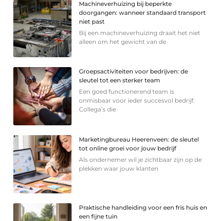
Machineverhuizing bij beperkte
doorgangen: wanneer standaard transport
niet past
Bij een machineverhuizing draait het niet
alleen om het gewicht van de
Groepsactiviteiten voor bedrijven: de
sleutel tot een sterker team
Een goed functionerend team is
onmisbaar voor ieder succesvol bedrijf.
Collega’s die
Marketingbureau Heerenveen: de sleutel
tot online groei voor jouw bedrijf
Als ondernemer wil je zichtbaar zijn op de
plekken waar jouw klanten
Praktische handleiding voor een fris huis en
een fijne tuin