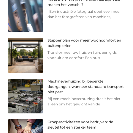
maken het verschil?
Een industriële fotograaf doet veel meer
dan het fotograferen van machines,
Stappenplan voor meer wooncomfort en
buitenplezier
Transformeer uw huis en tuin: een gids
voor ultiem comfort Een huis
Machineverhuizing bij beperkte
doorgangen: wanneer standaard transport
niet past
Bij een machineverhuizing draait het niet
alleen om het gewicht van de
Groepsactiviteiten voor bedrijven: de
sleutel tot een sterker team