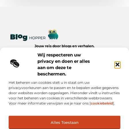
Jouw reis door blogs en verhalen.
Ontdek een wereld van inspiratie, tips en inzichten uit het
Wij respecteren uw
dagelijks leven op Bloghopper.nl.
privacy en doen er alles
aan om deze te
Bericht categorie
beschermen.
Het beheren van cookies stelt u in staat om uw
privacyvoorkeuren aan te passen en te bepalen welke gegevens
Onze informatie
door websites worden opgeslagen. Hieronder vindt u instructies
voor het beheren van cookies in verschillende webbrowsers.
Kwalitatieve Backlinks: De Onzichtbare Kracht Achter Succesvolle Websites
Hoe Verdien Je Geld met Je Website? Realistische Manieren die Werken
Voor meer informatie verwijzen we je naar ons [
cookiebeleid
].
Alles Toestaan
Website index
Cookiebeleid (EU)