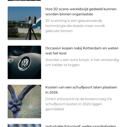
Hoe 3D scans wereldwijd gedeeld kunnen
worden binnen organisaties
3D scanning is een geavanceerde
technologie die steeds meer wordt
gebruikt binnen
Occasion kopen nabij Rotterdam en weten
wat het kost
Voordat u een auto koopt, is het verstandig
om helder te krijgen
Kosten van een schuifpoort laten plaatsen
in 2026
Direct antwoord op de kostenvraag De
schuifpoort kosten in 2026 liggen
gemiddeld
Industriële fotograaf: welke vaardigheden