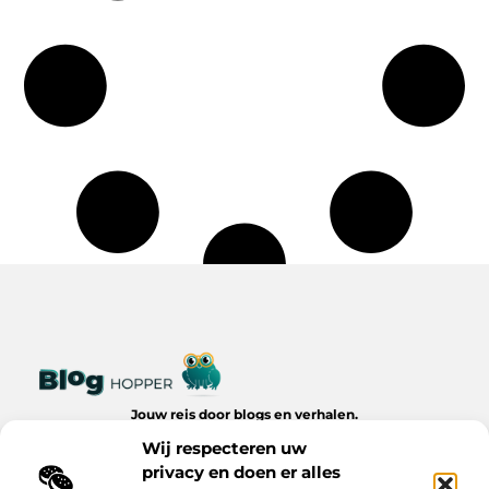
Jouw reis door blogs en verhalen.
Ontdek een wereld van inspiratie, tips en inzichten uit het
Wij respecteren uw
dagelijks leven op Bloghopper.nl.
privacy en doen er alles