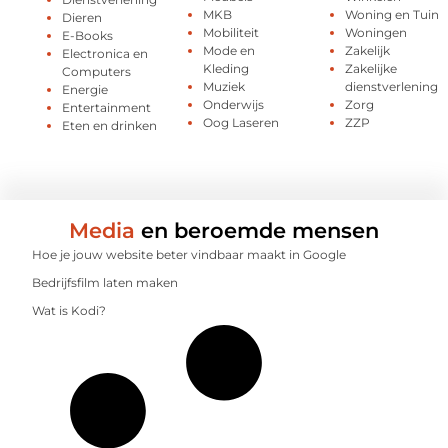
MKB
Woning en Tuin
Dieren
Mobiliteit
Woningen
E-Books
Mode en
Zakelijk
Electronica en
Kleding
Zakelijke
Computers
Muziek
dienstverlening
Energie
Onderwijs
Zorg
Entertainment
Oog Laseren
ZZP
Eten en drinken
Media
en beroemde mensen
Hoe je jouw website beter vindbaar maakt in Google
Bedrijfsfilm laten maken
Wat is Kodi?