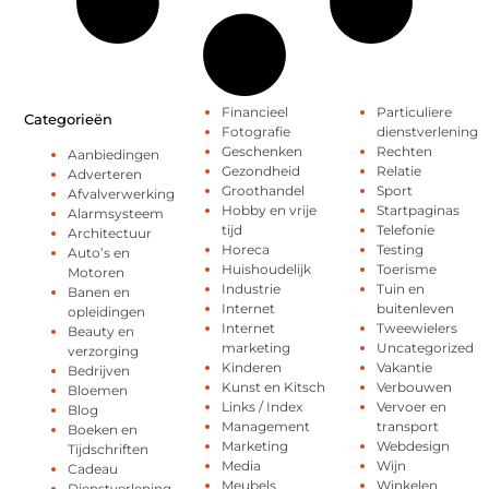
Financieel
Particuliere
Categorieën
Fotografie
dienstverlening
Geschenken
Rechten
Aanbiedingen
Gezondheid
Relatie
Adverteren
Groothandel
Sport
Afvalverwerking
Hobby en vrije
Startpaginas
Alarmsysteem
tijd
Telefonie
Architectuur
Horeca
Testing
Auto’s en
Huishoudelijk
Toerisme
Motoren
Industrie
Tuin en
Banen en
Internet
buitenleven
opleidingen
Internet
Tweewielers
Beauty en
marketing
Uncategorized
verzorging
Kinderen
Vakantie
Bedrijven
Kunst en Kitsch
Verbouwen
Bloemen
Links / Index
Vervoer en
Blog
Management
transport
Boeken en
Marketing
Webdesign
Tijdschriften
Media
Wijn
Cadeau
Meubels
Winkelen
Dienstverlening