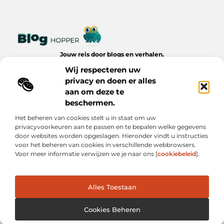
Jouw reis door blogs en verhalen.
Ontdek een wereld van inspiratie, tips en inzichten uit het
Wij respecteren uw
dagelijks leven op Bloghopper.nl.
privacy en doen er alles
aan om deze te
Bericht categorie
beschermen.
Het beheren van cookies stelt u in staat om uw
privacyvoorkeuren aan te passen en te bepalen welke gegevens
Onze informatie
door websites worden opgeslagen. Hieronder vindt u instructies
voor het beheren van cookies in verschillende webbrowsers.
Kwalitatieve Backlinks: De Onzichtbare Kracht Achter Succesvolle Websites
Hoe Verdien Je Geld met Je Website? Realistische Manieren die Werken
Voor meer informatie verwijzen we je naar ons [
cookiebeleid
].
Alles Toestaan
Website index
Cookiebeleid (EU)
@2025 www.bloghopper.nl. All Right Reserved.
Cookies Beheren