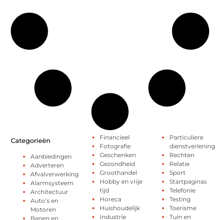
Financieel
Particuliere
Categorieën
Fotografie
dienstverlening
Geschenken
Rechten
Aanbiedingen
Gezondheid
Relatie
Adverteren
Groothandel
Sport
Afvalverwerking
Hobby en vrije
Startpaginas
Alarmsysteem
tijd
Telefonie
Architectuur
Horeca
Testing
Auto’s en
Huishoudelijk
Toerisme
Motoren
Industrie
Tuin en
Banen en