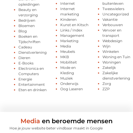
Internet
buitenleven
opleidingen
Internet
Tweewielers
Beauty en
marketing
Uncategorized
verzorging
Kinderen
Vakantie
Bedrijven
Kunst en Kitsch
Verbouwen
Bloemen
Links / Index
Vervoer en
Blog
Management
transport
Boeken en
Marketing
Webdesign
Tijdschriften
Media
Wijn
Cadeau
Meubels
Winkelen
Dienstverlening
MKB
Woning en Tuin
Dieren
Mobiliteit
Woningen
E-Books
Mode en
Zakelijk
Electronica en
Kleding
Zakelijke
Computers
Muziek
dienstverlening
Energie
Onderwijs
Zorg
Entertainment
Oog Laseren
ZZP
Eten en drinken
Media
en beroemde mensen
Hoe je jouw website beter vindbaar maakt in Google