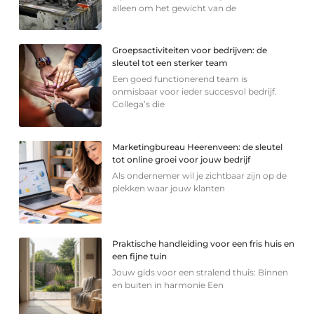
alleen om het gewicht van de
Groepsactiviteiten voor bedrijven: de
sleutel tot een sterker team
Een goed functionerend team is
onmisbaar voor ieder succesvol bedrijf.
Collega’s die
Marketingbureau Heerenveen: de sleutel
tot online groei voor jouw bedrijf
Als ondernemer wil je zichtbaar zijn op de
plekken waar jouw klanten
Praktische handleiding voor een fris huis en
een fijne tuin
Jouw gids voor een stralend thuis: Binnen
en buiten in harmonie Een