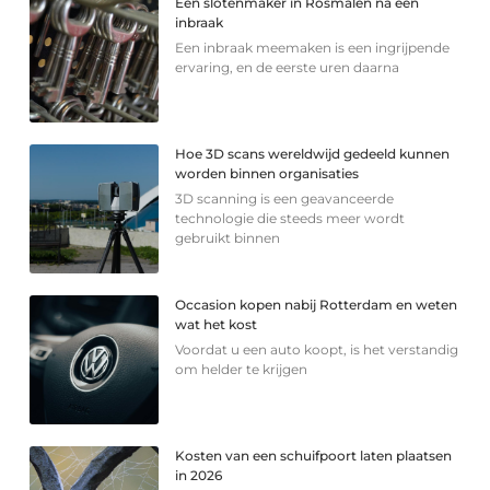
Een slotenmaker in Rosmalen na een
inbraak
Een inbraak meemaken is een ingrijpende
ervaring, en de eerste uren daarna
Hoe 3D scans wereldwijd gedeeld kunnen
worden binnen organisaties
3D scanning is een geavanceerde
technologie die steeds meer wordt
gebruikt binnen
Occasion kopen nabij Rotterdam en weten
wat het kost
Voordat u een auto koopt, is het verstandig
om helder te krijgen
Kosten van een schuifpoort laten plaatsen
in 2026