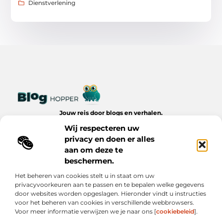
Dienstverlening
Jouw reis door blogs en verhalen.
Ontdek een wereld van inspiratie, tips en inzichten uit het
Wij respecteren uw
dagelijks leven op Bloghopper.nl.
privacy en doen er alles
aan om deze te
Bericht categorie
beschermen.
Het beheren van cookies stelt u in staat om uw
privacyvoorkeuren aan te passen en te bepalen welke gegevens
Onze informatie
door websites worden opgeslagen. Hieronder vindt u instructies
voor het beheren van cookies in verschillende webbrowsers.
Kwalitatieve Backlinks: De Onzichtbare Kracht Achter Succesvolle Websites
Hoe Verdien Je Geld met Je Website? Realistische Manieren die Werken
Voor meer informatie verwijzen we je naar ons [
cookiebeleid
].