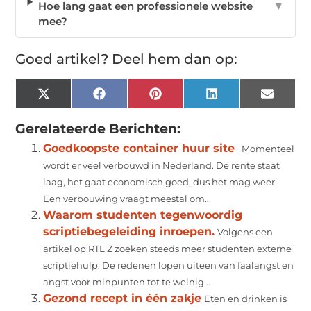
Hoe lang gaat een professionele website
▼
mee?
Goed artikel? Deel hem dan op:
X
Facebook
Pinterest
LinkedIn
Email
(Twitter)
Gerelateerde Berichten:
Goedkoopste container huur site
Momenteel
wordt er veel verbouwd in Nederland. De rente staat
laag, het gaat economisch goed, dus het mag weer.
Een verbouwing vraagt meestal om...
Waarom studenten tegenwoordig
scriptiebegeleiding inroepen.
Volgens een
artikel op RTL Z zoeken steeds meer studenten externe
scriptiehulp. De redenen lopen uiteen van faalangst en
angst voor minpunten tot te weinig...
Gezond recept in één zakje
Eten en drinken is