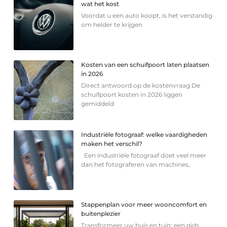
wat het kost
Voordat u een auto koopt, is het verstandig
om helder te krijgen
Kosten van een schuifpoort laten plaatsen
in 2026
Direct antwoord op de kostenvraag De
schuifpoort kosten in 2026 liggen
gemiddeld
Industriële fotograaf: welke vaardigheden
maken het verschil?
Een industriële fotograaf doet veel meer
dan het fotograferen van machines,
Stappenplan voor meer wooncomfort en
buitenplezier
Transformeer uw huis en tuin: een gids