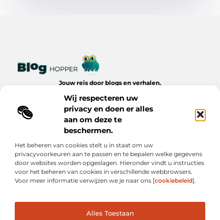
Jouw reis door blogs en verhalen.
Ontdek een wereld van inspiratie, tips en inzichten uit het
Wij respecteren uw
dagelijks leven op Bloghopper.nl.
privacy en doen er alles
aan om deze te
Bericht categorie
beschermen.
Het beheren van cookies stelt u in staat om uw
privacyvoorkeuren aan te passen en te bepalen welke gegevens
Onze informatie
door websites worden opgeslagen. Hieronder vindt u instructies
voor het beheren van cookies in verschillende webbrowsers.
Kwalitatieve Backlinks: De Onzichtbare Kracht Achter Succesvolle Websites
Hoe Verdien Je Geld met Je Website? Realistische Manieren die Werken
Voor meer informatie verwijzen we je naar ons [
cookiebeleid
].
Alles Toestaan
Website index
Cookiebeleid (EU)