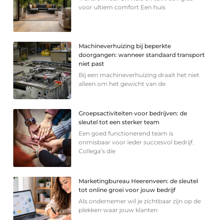
voor ultiem comfort Een huis
Machineverhuizing bij beperkte
doorgangen: wanneer standaard transport
niet past
Bij een machineverhuizing draait het niet
alleen om het gewicht van de
Groepsactiviteiten voor bedrijven: de
sleutel tot een sterker team
Een goed functionerend team is
onmisbaar voor ieder succesvol bedrijf.
Collega’s die
Marketingbureau Heerenveen: de sleutel
tot online groei voor jouw bedrijf
Als ondernemer wil je zichtbaar zijn op de
plekken waar jouw klanten