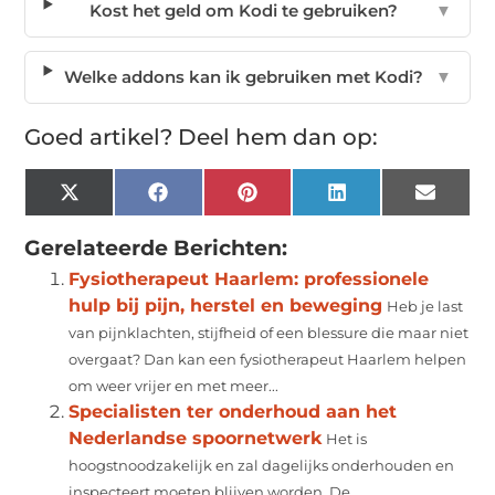
Kost het geld om Kodi te gebruiken?
▼
Welke addons kan ik gebruiken met Kodi?
▼
Goed artikel? Deel hem dan op:
X
Facebook
Pinterest
LinkedIn
Email
(Twitter)
Gerelateerde Berichten:
Fysiotherapeut Haarlem: professionele
hulp bij pijn, herstel en beweging
Heb je last
van pijnklachten, stijfheid of een blessure die maar niet
overgaat? Dan kan een fysiotherapeut Haarlem helpen
om weer vrijer en met meer...
Specialisten ter onderhoud aan het
Nederlandse spoornetwerk
Het is
hoogstnoodzakelijk en zal dagelijks onderhouden en
inspecteert moeten blijven worden. De