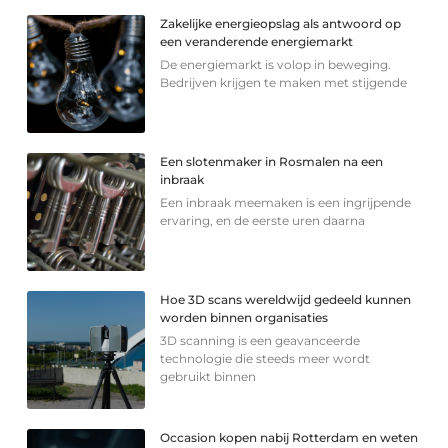
Zakelijke energieopslag als antwoord op
een veranderende energiemarkt
De energiemarkt is volop in beweging.
Bedrijven krijgen te maken met stijgende
Een slotenmaker in Rosmalen na een
inbraak
Een inbraak meemaken is een ingrijpende
ervaring, en de eerste uren daarna
Hoe 3D scans wereldwijd gedeeld kunnen
worden binnen organisaties
3D scanning is een geavanceerde
technologie die steeds meer wordt
gebruikt binnen
Occasion kopen nabij Rotterdam en weten