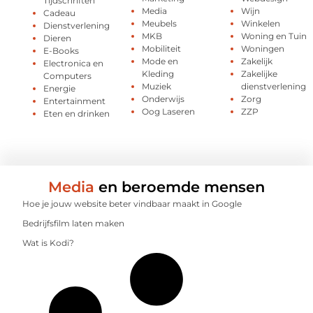
Tijdschriften
Media
Wijn
Cadeau
Meubels
Winkelen
Dienstverlening
MKB
Woning en Tuin
Dieren
Mobiliteit
Woningen
E-Books
Mode en
Zakelijk
Electronica en
Kleding
Zakelijke
Computers
Muziek
dienstverlening
Energie
Onderwijs
Zorg
Entertainment
Oog Laseren
ZZP
Eten en drinken
Media
en beroemde mensen
Hoe je jouw website beter vindbaar maakt in Google
Bedrijfsfilm laten maken
Wat is Kodi?