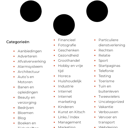
Financieel
Particuliere
Categorieën
Fotografie
dienstverlening
Geschenken
Rechten
Aanbiedingen
Gezondheid
Relatie
Adverteren
Groothandel
Sport
Afvalverwerking
Hobby en vrije
Startpaginas
Alarmsysteem
tijd
Telefonie
Architectuur
Horeca
Testing
Auto’s en
Huishoudelijk
Toerisme
Motoren
Industrie
Tuin en
Banen en
Internet
buitenleven
opleidingen
Internet
Tweewielers
Beauty en
marketing
Uncategorized
verzorging
Kinderen
Vakantie
Bedrijven
Kunst en Kitsch
Verbouwen
Bloemen
Links / Index
Vervoer en
Blog
Management
transport
Boeken en
Marketing
Webdesign