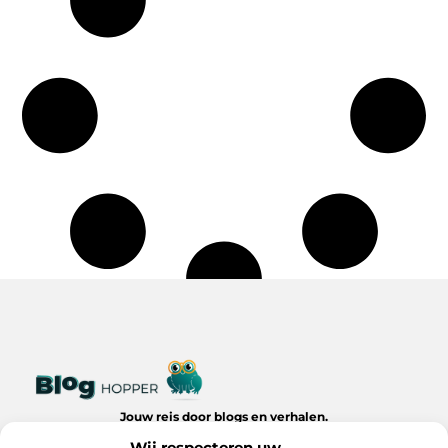
Jouw reis door blogs en verhalen.
Ontdek een wereld van inspiratie, tips en inzichten uit het
Wij respecteren uw