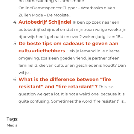
ho Dameskleding & Damesmode
OnlineDamesspencer Clipper – Wearbasics.nlVan
Zuilen Mode – De Mooiste...
Autobedrijf Schijndel
Ik ben op zoek naar een
autobedrijf schijndel omdat mijn zoon vorige week zijn
rijbewijs heeft gehaald en over 2 weken jarig is en 18...
De beste tips om cadeaus te geven aan
cultuurliefhebbers
Heb je iemand in je directe
omgeving, zoals een goede vriend, je partner of een
familielid, die van cultuur en geschiedenis houdt? Dan
wil je...
What is the difference between “fire
resistant” and “fire retardant”?
This is a
question we get a lot. It is not a weird one, because it is
quite confusing. Sometimes the word “fire resistant” is...
Tags:
Media