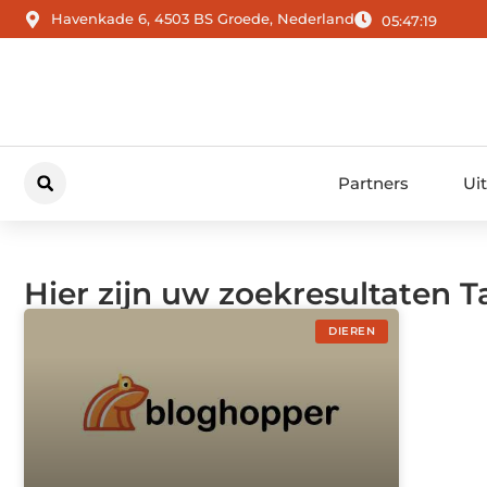
Havenkade 6, 4503 BS Groede, Nederland
05:47:20
Partners
Ui
Hier zijn uw zoekresultaten
DIEREN