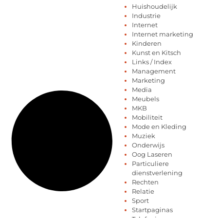
Huishoudelijk
Industrie
Internet
Internet marketing
Kinderen
Kunst en Kitsch
Links / Index
Management
Marketing
Media
Meubels
MKB
Mobiliteit
Mode en Kleding
Muziek
Onderwijs
Oog Laseren
Particuliere
dienstverlening
Rechten
Relatie
Sport
Startpaginas