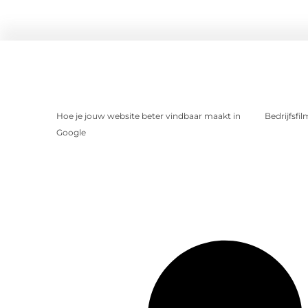
Hoe je jouw website beter vindbaar maakt in
Bedrijfsfi
Google