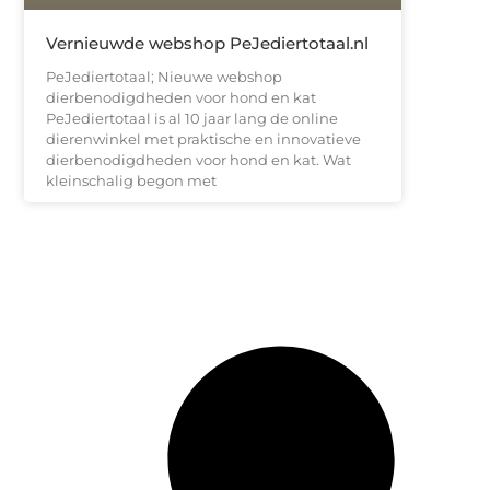
Vernieuwde webshop PeJediertotaal.nl
PeJediertotaal; Nieuwe webshop
dierbenodigdheden voor hond en kat
PeJediertotaal is al 10 jaar lang de online
dierenwinkel met praktische en innovatieve
dierbenodigdheden voor hond en kat. Wat
kleinschalig begon met