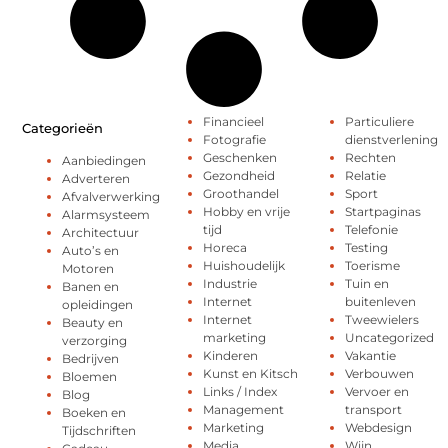
Financieel
Particuliere
Categorieën
Fotografie
dienstverlening
Geschenken
Rechten
Aanbiedingen
Gezondheid
Relatie
Adverteren
Groothandel
Sport
Afvalverwerking
Hobby en vrije
Startpaginas
Alarmsysteem
tijd
Telefonie
Architectuur
Horeca
Testing
Auto’s en
Huishoudelijk
Toerisme
Motoren
Industrie
Tuin en
Banen en
Internet
buitenleven
opleidingen
Internet
Tweewielers
Beauty en
marketing
Uncategorized
verzorging
Kinderen
Vakantie
Bedrijven
Kunst en Kitsch
Verbouwen
Bloemen
Links / Index
Vervoer en
Blog
Management
transport
Boeken en
Marketing
Webdesign
Tijdschriften
Media
Wijn