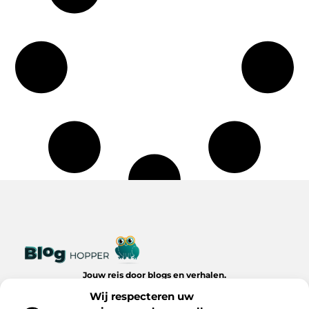
Jouw reis door blogs en verhalen.
Ontdek een wereld van inspiratie, tips en inzichten uit het
Wij respecteren uw
dagelijks leven op Bloghopper.nl.