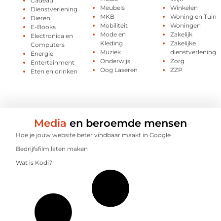
Cadeau
Meubels
Winkelen
Dienstverlening
MKB
Woning en Tuin
Dieren
Mobiliteit
Woningen
E-Books
Mode en
Zakelijk
Electronica en
Kleding
Zakelijke
Computers
Muziek
dienstverlening
Energie
Onderwijs
Zorg
Entertainment
Oog Laseren
ZZP
Eten en drinken
Media
en beroemde mensen
Hoe je jouw website beter vindbaar maakt in Google
Bedrijfsfilm laten maken
Wat is Kodi?