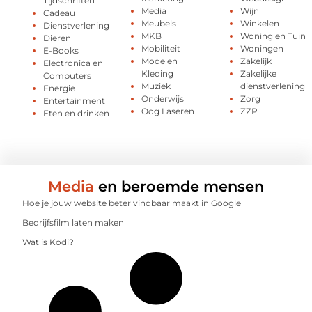
Tijdschriften
Media
Wijn
Cadeau
Meubels
Winkelen
Dienstverlening
MKB
Woning en Tuin
Dieren
Mobiliteit
Woningen
E-Books
Mode en
Zakelijk
Electronica en
Kleding
Zakelijke
Computers
Muziek
dienstverlening
Energie
Onderwijs
Zorg
Entertainment
Oog Laseren
ZZP
Eten en drinken
Media
en beroemde mensen
Hoe je jouw website beter vindbaar maakt in Google
Bedrijfsfilm laten maken
Wat is Kodi?