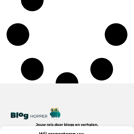
Jouw reis door blogs en verhalen.
Ontdek een wereld van inspiratie, tips en inzichten uit het
Wij respecteren uw