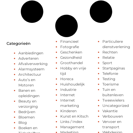
Financieel
Particuliere
Categorieën
Fotografie
dienstverlening
Geschenken
Rechten
Aanbiedingen
Gezondheid
Relatie
Adverteren
Groothandel
Sport
Afvalverwerking
Hobby en vrije
Startpaginas
Alarmsysteem
tijd
Telefonie
Architectuur
Horeca
Testing
Auto’s en
Huishoudelijk
Toerisme
Motoren
Industrie
Tuin en
Banen en
Internet
buitenleven
opleidingen
Internet
Tweewielers
Beauty en
marketing
Uncategorized
verzorging
Kinderen
Vakantie
Bedrijven
Kunst en Kitsch
Verbouwen
Bloemen
Links / Index
Vervoer en
Blog
Management
transport
Boeken en
Marketing
Webdesign