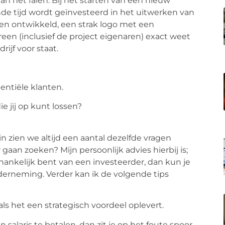
an het falen. Bij het starten van een nieuw
nde tijd wordt geïnvesteerd in het uitwerken van
en ontwikkeld, een strak logo met een
ereen (inclusief de project eigenaren) exact weet
ijf voor staat.
entiële klanten.
ie jij op kunt lossen?
 zien we altijd een aantal dezelfde vragen
aan zoeken? Mijn persoonlijk advies hierbij is;
afhankelijk bent van een investeerder, dan kun je
derneming. Verder kan ik de volgende tips
ls het een strategisch voordeel oplevert.
 salaris te betalen, dan zit je op het foute spoor.