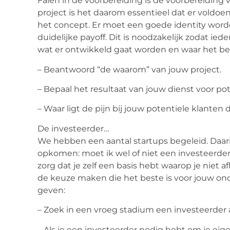
Falen in de voorbereiding is de voorbereiding v
project is het daarom essentieel dat er voldoe
het concept. Er moet een goede identity word
duidelijke payoff. Dit is noodzakelijk zodat ied
wat er ontwikkeld gaat worden en waar het bedr
– Beantwoord “de waarom” van jouw project.
– Bepaal het resultaat van jouw dienst voor pot
– Waar ligt de pijn bij jouw potentiele klanten d
De investeerder…
We hebben een aantal startups begeleid. Daarin
opkomen: moet ik wel of niet een investeerder g
zorg dat je zelf een basis hebt waarop je niet 
de keuze maken die het beste is voor jouw on
geven:
– Zoek in een vroeg stadium een investeerder a
– Als je een investeerder nodig hebt om je eigen