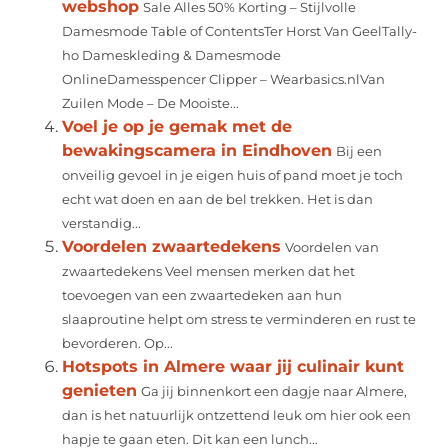
webshop
Sale Alles 50% Korting – Stijlvolle
Damesmode Table of ContentsTer Horst Van GeelTally-
ho Dameskleding & Damesmode
OnlineDamesspencer Clipper – Wearbasics.nlVan
Zuilen Mode – De Mooiste...
Voel je op je gemak met de
bewakingscamera in Eindhoven
Bij een
onveilig gevoel in je eigen huis of pand moet je toch
echt wat doen en aan de bel trekken. Het is dan
verstandig...
Voordelen zwaartedekens
Voordelen van
zwaartedekens Veel mensen merken dat het
toevoegen van een zwaartedeken aan hun
slaaproutine helpt om stress te verminderen en rust te
bevorderen. Op...
Hotspots in Almere waar jij culinair kunt
genieten
Ga jij binnenkort een dagje naar Almere,
dan is het natuurlijk ontzettend leuk om hier ook een
hapje te gaan eten. Dit kan een lunch...