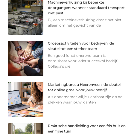
Machineverhuizing bij beperkte
doorgangen: wanneer standaard transport
niet past
Bij een machineverhuizing draait het niet
alleen om het gewicht van de
Groepsactiviteiten voor bedrijven: de
sleutel tot een sterker team
Een goed functionerend team is
onmisbaar voor ieder succesvol bedrijf.
Collega’s die
Marketingbureau Heerenveen: de sleutel
tot online groei voor jouw bedrijf
Als ondernemer wil je zichtbaar zijn op de
plekken waar jouw klanten
Praktische handleiding voor een fris huis en
een fijne tuin