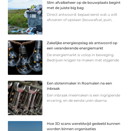
Slim afvalbeheer op de bouwplaats begint
met de juiste big bag
Direct antwoord: bepaal eerst wat u wilt
afvoeren of opslaan (bouwafval, puin,
Zakelijke energieopslag als antwoord op
een veranderende energiemarkt
De energiemarkt is volop in beweging.
Bedrijven krijgen te maken met stijgende
Een slotenmaker in Rosmalen na een
inbraak
Een inbraak meemaken is een ingrijpende
ervaring, en de eerste uren daarna
Hoe 3D scans wereldwijd gedeeld kunnen
worden binnen organisaties