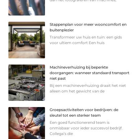
Stappenplan voor meer wooncomfort en
buitenplezier
Transformeer uw huis en tuin: een gids
voor ultiem comfort Een huis
Machineverhuizing bij beperkte
doorgangen: wanneer standaard transport
niet past
Bij een machineverhuizing draait het niet
alleen om het gewicht van de
Groepsactiviteiten voor bedrijven: de
sleutel tot een sterker team
Een goed functionerend team is
onmisbaar voor ieder succesvol bedrijf.
Collega’s die