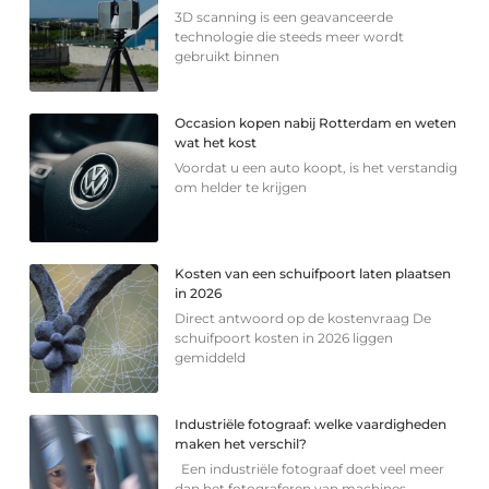
3D scanning is een geavanceerde
technologie die steeds meer wordt
gebruikt binnen
Occasion kopen nabij Rotterdam en weten
wat het kost
Voordat u een auto koopt, is het verstandig
om helder te krijgen
Kosten van een schuifpoort laten plaatsen
in 2026
Direct antwoord op de kostenvraag De
schuifpoort kosten in 2026 liggen
gemiddeld
Industriële fotograaf: welke vaardigheden
maken het verschil?
Een industriële fotograaf doet veel meer
dan het fotograferen van machines,