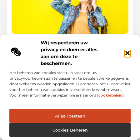
De ideale kledingzaak in Ermelo
Wij respecteren uw
Voor welke stijl ga jij? Tja, wat is nu een ideale kledingzaak in
Ermelo? Dat is toch voor ieder mens weer anders. Nu, dat is
privacy en doen er alles
aan om deze te
Mode En Kleding
beschermen.
Het beheren van cookies stelt u in staat om uw
privacyvoorkeuren aan te passen en te bepalen welke gegevens
door websites worden opgeslagen. Hieronder vindt u instructies
voor het beheren van cookies in verschillende webbrowsers.
Voor meer informatie verwijzen we je naar ons [
cookiebeleid
].
MODE EN KLEDING
Alles Toestaan
Cookies Beheren