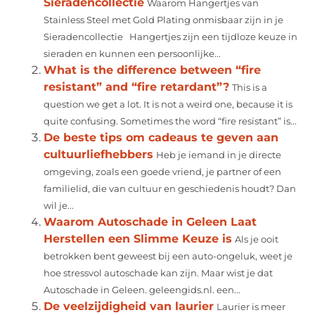
Sieradencollectie
Waarom Hangertjes van
Stainless Steel met Gold Plating onmisbaar zijn in je
Sieradencollectie Hangertjes zijn een tijdloze keuze in
sieraden en kunnen een persoonlijke...
What is the difference between “fire
resistant” and “fire retardant”?
This is a
question we get a lot. It is not a weird one, because it is
quite confusing. Sometimes the word “fire resistant” is...
De beste tips om cadeaus te geven aan
cultuurliefhebbers
Heb je iemand in je directe
omgeving, zoals een goede vriend, je partner of een
familielid, die van cultuur en geschiedenis houdt? Dan
wil je...
Waarom Autoschade in Geleen Laat
Herstellen een Slimme Keuze is
Als je ooit
betrokken bent geweest bij een auto-ongeluk, weet je
hoe stressvol autoschade kan zijn. Maar wist je dat
Autoschade in Geleen. geleengids.nl. een...
De veelzijdigheid van laurier
Laurier is meer