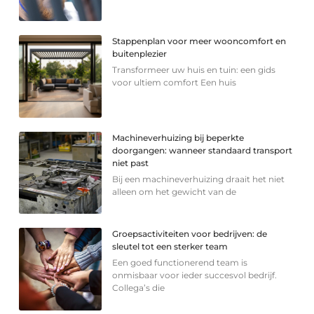
Stappenplan voor meer wooncomfort en
buitenplezier
Transformeer uw huis en tuin: een gids
voor ultiem comfort Een huis
Machineverhuizing bij beperkte
doorgangen: wanneer standaard transport
niet past
Bij een machineverhuizing draait het niet
alleen om het gewicht van de
Groepsactiviteiten voor bedrijven: de
sleutel tot een sterker team
Een goed functionerend team is
onmisbaar voor ieder succesvol bedrijf.
Collega’s die