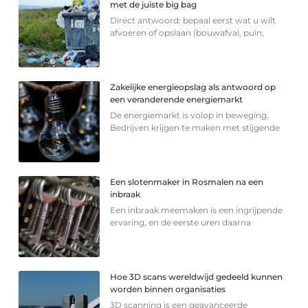
met de juiste big bag
Direct antwoord: bepaal eerst wat u wilt
afvoeren of opslaan (bouwafval, puin,
Zakelijke energieopslag als antwoord op
een veranderende energiemarkt
De energiemarkt is volop in beweging.
Bedrijven krijgen te maken met stijgende
Een slotenmaker in Rosmalen na een
inbraak
Een inbraak meemaken is een ingrijpende
ervaring, en de eerste uren daarna
Hoe 3D scans wereldwijd gedeeld kunnen
worden binnen organisaties
3D scanning is een geavanceerde