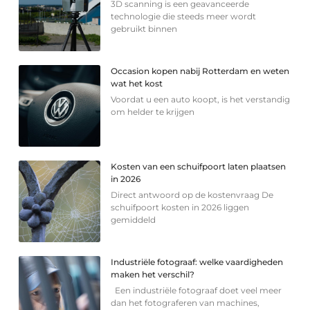
3D scanning is een geavanceerde
technologie die steeds meer wordt
gebruikt binnen
Occasion kopen nabij Rotterdam en weten
wat het kost
Voordat u een auto koopt, is het verstandig
om helder te krijgen
Kosten van een schuifpoort laten plaatsen
in 2026
Direct antwoord op de kostenvraag De
schuifpoort kosten in 2026 liggen
gemiddeld
Industriële fotograaf: welke vaardigheden
maken het verschil?
Een industriële fotograaf doet veel meer
dan het fotograferen van machines,