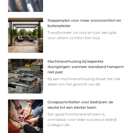
Stappenplan voor meer wooncomfort en
buitenplezier
Transformeer uw huis en tuin: een gids
voor ultiem comfort Een huis
Machineverhuizing bij beperkte
doorgangen: wanneer standaard transport
niet past
Bij een machineverhuizing draait het niet
alleen om het gewicht van de
Groepsactiviteiten voor bedrijven: de
sleutel tot een sterker team
Een goed functionerend team is
onmisbaar voor ieder succesvol bedrijf.
Collega’s die