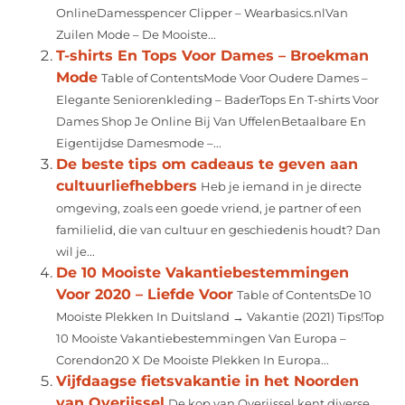
OnlineDamesspencer Clipper – Wearbasics.nlVan
Zuilen Mode – De Mooiste...
T-shirts En Tops Voor Dames – Broekman
Mode
Table of ContentsMode Voor Oudere Dames –
Elegante Seniorenkleding – BaderTops En T-shirts Voor
Dames Shop Je Online Bij Van UffelenBetaalbare En
Eigentijdse Damesmode –...
De beste tips om cadeaus te geven aan
cultuurliefhebbers
Heb je iemand in je directe
omgeving, zoals een goede vriend, je partner of een
familielid, die van cultuur en geschiedenis houdt? Dan
wil je...
De 10 Mooiste Vakantiebestemmingen
Voor 2020 – Liefde Voor
Table of ContentsDe 10
Mooiste Plekken In Duitsland → Vakantie (2021) Tips!Top
10 Mooiste Vakantiebestemmingen Van Europa –
Corendon20 X De Mooiste Plekken In Europa...
Vijfdaagse fietsvakantie in het Noorden
van Overijssel
De kop van Overijssel kent diverse