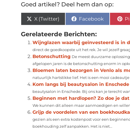
Goed artikel? Deel hem dan op:
X (Twitter)
Facebook
Pi
Gerelateerde Berichten:
Wijnglazen waarbij geïnvesteerd is in d
direct de goedkoopste uit het rek. Je wil jezelf gra
Betonschutting
De meest duurzame oplossing v
afgelopen jaren is de betonschutting enorm in opkom
Bloemen laten bezorgen in Venlo als m
natuurlijk hartstikke lief. Het is een mooi cadeautje
Kom langs bij beautysalon in Enschede
beautysalon in Enschede. Bij ons kan je terecht wann
Beginnen met hardlopen? Zo doe je dat
We kunnen dit alleen maar aanmoedigen en willen je
Grijp de voordelen van een boekhoudka
gezien als een extra kostenpost voor een beginnend
boekhouding zelf aanpakken. Het is niet...