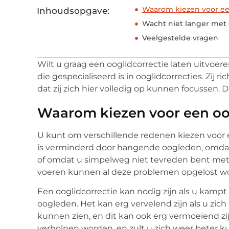
Waarom kiezen voor ee
Inhoudsopgave:
Wacht niet langer met 
Veelgestelde vragen
Wilt u graag een ooglidcorrectie laten uitvoer
die gespecialiseerd is in ooglidcorrecties. Zij 
dat zij zich hier volledig op kunnen focussen. D
Waarom kiezen voor een oo
U kunt om verschillende redenen kiezen voor e
is verminderd door hangende oogleden, omdat
of omdat u simpelweg niet tevreden bent met uw
voeren kunnen al deze problemen opgelost w
Een ooglidcorrectie kan nodig zijn als u k
oogleden. Het kan erg vervelend zijn als u zic
kunnen zien, en dit kan ook erg vermoeiend zij
verholpen worden, en zult u zich weer beter k