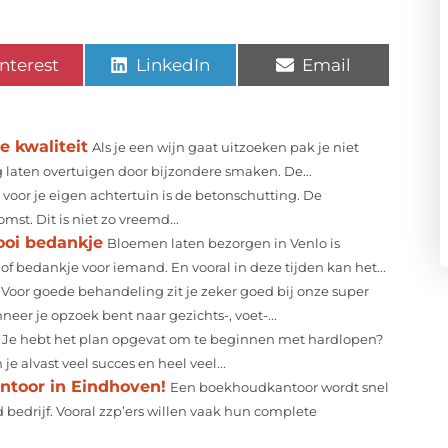
nterest
LinkedIn
Email
e kwaliteit
Als je een wijn gaat uitzoeken pak je niet
ag laten overtuigen door bijzondere smaken. De...
oor je eigen achtertuin is de betonschutting. De
st. Dit is niet zo vreemd...
ooi bedankje
Bloemen laten bezorgen in Venlo is
 of bedankje voor iemand. En vooral in deze tijden kan het...
Voor goede behandeling zit je zeker goed bij onze super
eer je opzoek bent naar gezichts-, voet-...
Je hebt het plan opgevat om te beginnen met hardlopen?
 alvast veel succes en heel veel...
ntoor in Eindhoven!
Een boekhoudkantoor wordt snel
 bedrijf. Vooral zzp’ers willen vaak hun complete