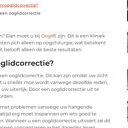
n ooglidcorrectie?
een ooglidcorrectie
en? Dan moet u bij
Ooglift
zijn. Dit is een kliniek
richten zich alleen op oogchirurgie, wat betekent
it belooft alleen de beste resultaten.
glidcorrectie?
en ooglidcorrectie. Dit kan zijn omdat uw zicht
 u sneller moe wordt vanwege dezelfde reden,
 uiterlijk. Door een ooglidcorrectie uit te
orden.
ampt met problemen vanwege uw hangende
h altijd erg moet inspannen om iets goed te
n. Wanneer u een ooglidcorrectie uitvoert zal dit
unnen concentreren in het dagelijks leven.