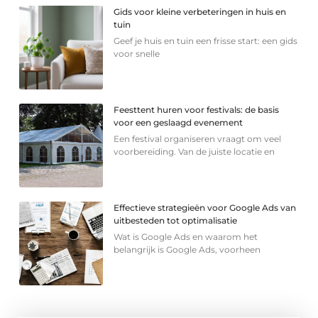
Gids voor kleine verbeteringen in huis en
tuin
Geef je huis en tuin een frisse start: een gids
voor snelle
Feesttent huren voor festivals: de basis
voor een geslaagd evenement
Een festival organiseren vraagt om veel
voorbereiding. Van de juiste locatie en
Effectieve strategieën voor Google Ads van
uitbesteden tot optimalisatie
Wat is Google Ads en waarom het
belangrijk is Google Ads, voorheen