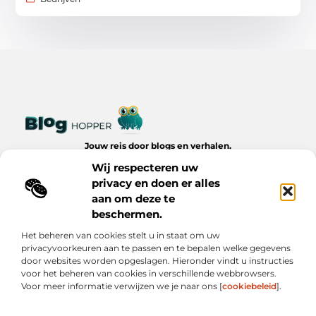
Jouw reis door blogs en verhalen.
Ontdek een wereld van inspiratie, tips en inzichten uit het
Wij respecteren uw
dagelijks leven op Bloghopper.nl.
privacy en doen er alles
aan om deze te
Bericht categorie
beschermen.
Het beheren van cookies stelt u in staat om uw
privacyvoorkeuren aan te passen en te bepalen welke gegevens
Onze informatie
door websites worden opgeslagen. Hieronder vindt u instructies
voor het beheren van cookies in verschillende webbrowsers.
Kwalitatieve Backlinks: De Onzichtbare Kracht Achter Succesvolle Websites
Hoe Verdien Je Geld met Je Website? Realistische Manieren die Werken
Voor meer informatie verwijzen we je naar ons [
cookiebeleid
].