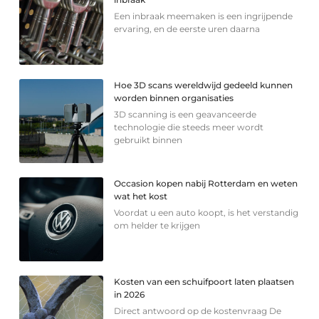
Een inbraak meemaken is een ingrijpende
ervaring, en de eerste uren daarna
Hoe 3D scans wereldwijd gedeeld kunnen
worden binnen organisaties
3D scanning is een geavanceerde
technologie die steeds meer wordt
gebruikt binnen
Occasion kopen nabij Rotterdam en weten
wat het kost
Voordat u een auto koopt, is het verstandig
om helder te krijgen
Kosten van een schuifpoort laten plaatsen
in 2026
Direct antwoord op de kostenvraag De