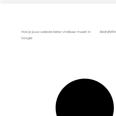
Hoe je jouw website beter vindbaar maakt in
Bedrijfsfi
Google