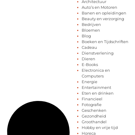
Architectuur
Auto’s en Motoren
Banen en opleidingen
Beauty en verzorging
Bedrijven
Bloemen
Blog
Boeken en Tijdschriften
Cadeau
Dienstverlening
Dieren
E-Books
Electronica en
Computers
Energie
Entertainment
Eten en drinken
Financieel
Fotografie
Geschenken
Gezondheid
Groothandel
Hobby en vrije tijd
Horeca