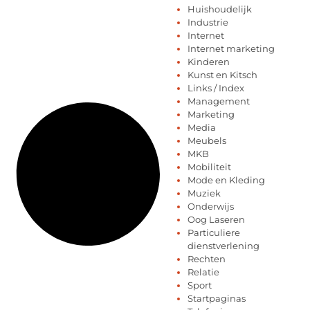
Huishoudelijk
Industrie
Internet
Internet marketing
Kinderen
Kunst en Kitsch
Links / Index
Management
Marketing
Media
Meubels
MKB
Mobiliteit
Mode en Kleding
Muziek
Onderwijs
Oog Laseren
Particuliere
dienstverlening
Rechten
Relatie
Sport
Startpaginas