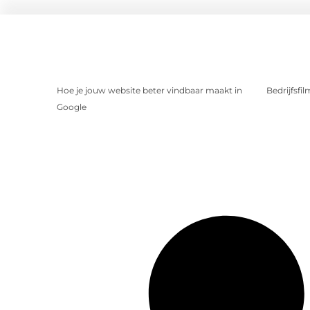
Hoe je jouw website beter vindbaar maakt in
Bedrijfsfi
Google