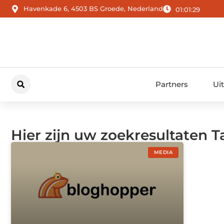
Havenkade 6, 4503 BS Groede, Nederland
01:01:30
Partners
Ui
Hier zijn uw zoekresultaten 
MEDIA