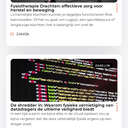
Fysiotherapie Drachten: effectieve zorg voor
herstel en beweging
Lichamelijke klachten kunnen je dagelijks functioneren flink
beïnvloeden. Of het nu gaat om rugpijn, een sportblessure of
langdurige klachten, het is belangrijk om snel de
Zakelijk
ZAKELIJK
De shredder in: Waarom fysieke vernietiging van
datadragers de ultieme veiligheid biedt
In een tijd waarin we bijna alles in de cloud opslaan, zou je
bijna vergeten dat die data uiteindelijk fysiek ergens op een
drager staat.