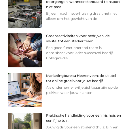
doorgangen: wanneer standaard transport
niet past
Bij een machineverhuizing draait het niet
alleen om het gewicht van de
Groepsactiviteiten voor bedrijven: de
sleutel tot een sterker team
Een goed functionerend team is
onmisbaar voor ieder succesvol bedrijf.
Collega’s die
Marketingbureau Heerenveen: de sleutel
tot online groei voor jouw bedrijf
Als ondernemer wil je zichtbaar zijn op de
plekken waar jouw klanten
Praktische handleiding voor een fris huis en
een fijne tuin
Jouw gids voor een stralend thuis: Binnen