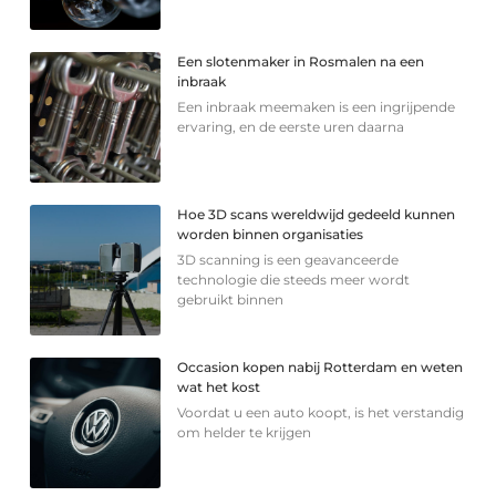
Een slotenmaker in Rosmalen na een
inbraak
Een inbraak meemaken is een ingrijpende
ervaring, en de eerste uren daarna
Hoe 3D scans wereldwijd gedeeld kunnen
worden binnen organisaties
3D scanning is een geavanceerde
technologie die steeds meer wordt
gebruikt binnen
Occasion kopen nabij Rotterdam en weten
wat het kost
Voordat u een auto koopt, is het verstandig
om helder te krijgen