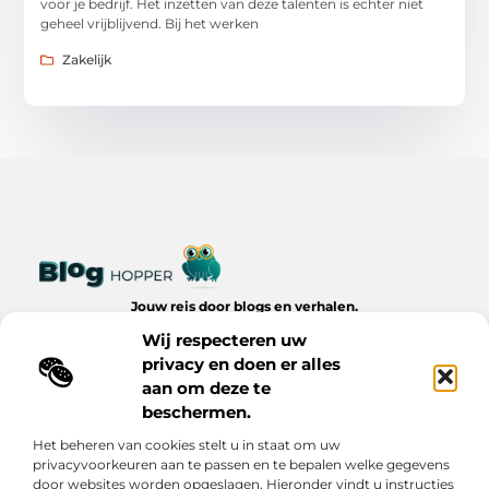
voor je bedrijf. Het inzetten van deze talenten is echter niet
geheel vrijblijvend. Bij het werken
Zakelijk
Jouw reis door blogs en verhalen.
Ontdek een wereld van inspiratie, tips en inzichten uit het
Wij respecteren uw
dagelijks leven op Bloghopper.nl.
privacy en doen er alles
aan om deze te
Bericht categorie
beschermen.
Het beheren van cookies stelt u in staat om uw
privacyvoorkeuren aan te passen en te bepalen welke gegevens
Onze informatie
door websites worden opgeslagen. Hieronder vindt u instructies